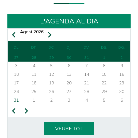
L'AGENDA AL DIA
Agost 2026
Previous
Next
PAGINACIÓ
DL.
DT.
DC.
DJ.
DV.
DS.
DG.
27
28
29
30
31
1
2
3
4
5
6
7
8
9
10
11
12
13
14
15
16
17
18
19
20
21
22
23
24
25
26
27
28
29
30
31
1
2
3
4
5
6
Previous
Next
PAGINACIÓ
VEURE TOT