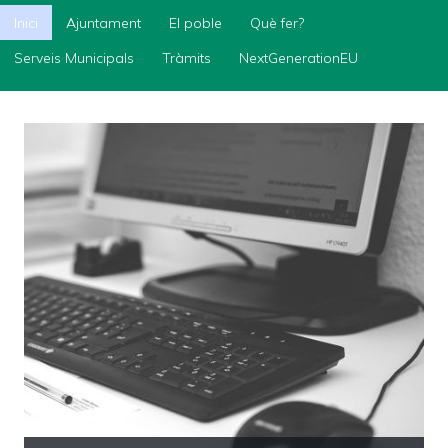
Inici
Inici
Ajuntament
El poble
Què fer?
Ajuntament
Serveis Municipals
Tràmits
NextGenerationEU
El
poble
Què
fer?
Serveis
Municipals
Tràmits
NextGenerationEU