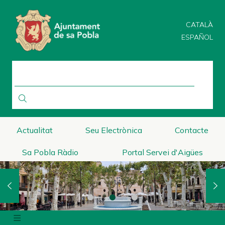
Direkt
zum
CATALÀ
Inhalt
ESPAÑOL
SUCHE
Actualitat
Seu Electrònica
Contacte
Sa Pobla Ràdio
Portal Servei d'Aigües