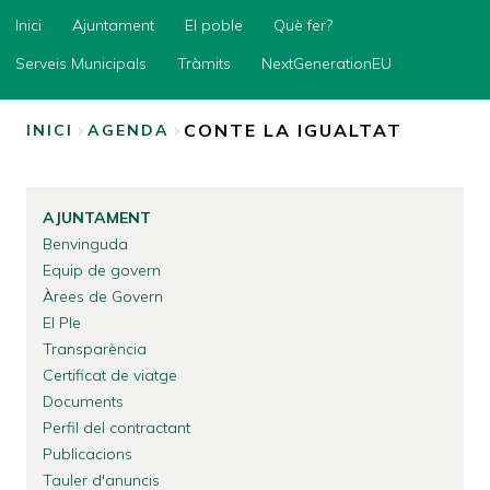
Inici
Inici
Ajuntament
El poble
Què fer?
Ajuntament
Serveis Municipals
Tràmits
NextGenerationEU
El
poble
CONTE LA IGUALTAT
INICI
AGENDA
Què
FIL
fer?
D'ARIADNA
Serveis
AJUNTAMENT
Municipals
Benvinguda
Tràmits
Equip de govern
Àrees de Govern
NextGenerationEU
El Ple
Transparència
Certificat de viatge
Documents
Perfil del contractant
Publicacions
Tauler d'anuncis