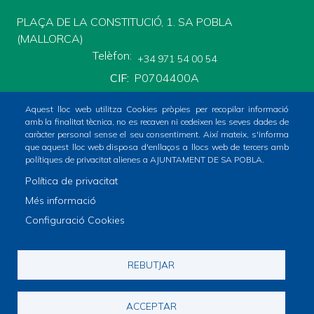
PLAÇA DE LA CONSTITUCIÓ, 1. SA POBLA
(MALLORCA)
Telèfon
+34 971 54 00 54
CIF
P0704400A
Aquest lloc web utilitza Cookies pròpies per recopilar informació
amb la finalitat tècnica, no es recaven ni cedeixen les seves dades de
caràcter personal sense el seu consentiment. Així mateix, s'informa
que aquest lloc web disposa d'enllaços a llocs web de tercers amb
polítiques de privacitat alienes a AJUNTAMENT DE SA POBLA.
Inici
Ajuntament
El poble
Què fer?
Política de privacitat
Footer
Serveis municipals
Tràmits
Totes les notícies
Més informació
menu
Configuració Cookies
1
-
© Ajuntament de sa Pobla
REBUTJAR
Home
Avís legal
Política de Cookies
Footer
2
Política de Xarxes Socials
Política de privacitat
ACCEPTAR
info