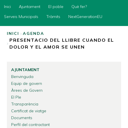
Inici
Inici
Ajuntament
El poble
Què fer?
Ajuntament
Serveis Municipals
Tràmits
NextGenerationEU
El
poble
INICI
AGENDA
PRESENTACIO DEL LLIBRE CUANDO EL
Què
FIL
fer?
DOLOR Y EL AMOR SE UNEN
D'ARIADNA
Serveis
Municipals
Tràmits
AJUNTAMENT
Benvinguda
NextGenerationEU
Equip de govern
Àrees de Govern
El Ple
Transparència
Certificat de viatge
Documents
Perfil del contractant