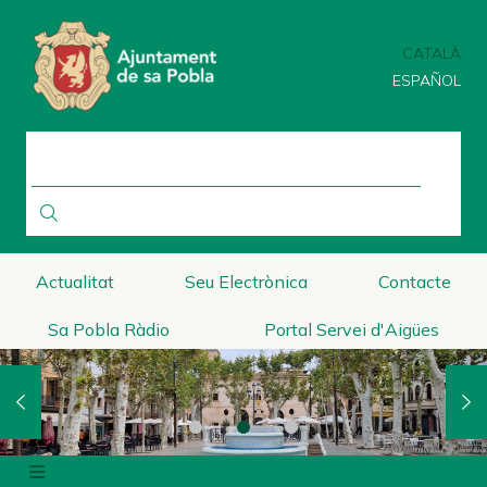
Vés
al
CATALÀ
contingut
ESPAÑOL
CERCA
Actualitat
Seu Electrònica
Contacte
Sa Pobla Ràdio
Portal Servei d'Aigües