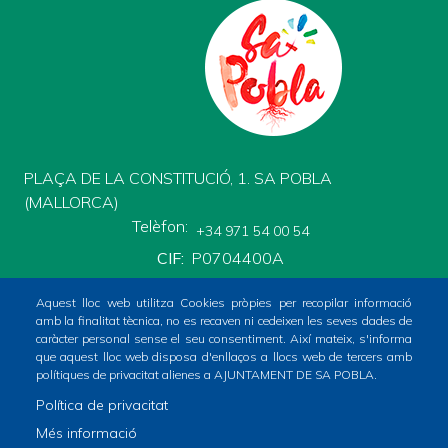
PLAÇA DE LA CONSTITUCIÓ, 1. SA POBLA
(MALLORCA)
Telèfon
+34 971 54 00 54
CIF
P0704400A
Aquest lloc web utilitza Cookies pròpies per recopilar informació
amb la finalitat tècnica, no es recaven ni cedeixen les seves dades de
caràcter personal sense el seu consentiment. Així mateix, s'informa
que aquest lloc web disposa d'enllaços a llocs web de tercers amb
polítiques de privacitat alienes a AJUNTAMENT DE SA POBLA.
Inici
Ajuntament
El poble
Què fer?
Política de privacitat
Footer
Serveis municipals
Tràmits
Totes les notícies
Més informació
menu