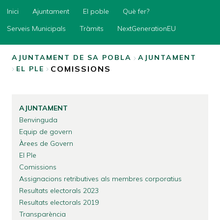
Inici
Inici
Ajuntament
El poble
Què fer?
Ajuntament
Serveis Municipals
Tràmits
NextGenerationEU
El
poble
AJUNTAMENT DE SA POBLA
AJUNTAMENT
COMISSIONS
EL PLE
Què
FIL
fer?
D'ARIADNA
Serveis
Municipals
AJUNTAMENT
Tràmits
Benvinguda
Equip de govern
NextGenerationEU
Àrees de Govern
El Ple
Comissions
Assignacions retributives als membres corporatius
Resultats electorals 2023
Resultats electorals 2019
Transparència