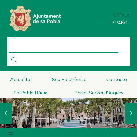
Vés
al
CATALÀ
contingut
ESPAÑOL
CERCA
Actualitat
Seu Electrònica
Contacte
Sa Pobla Ràdio
Portal Servei d'Aigües