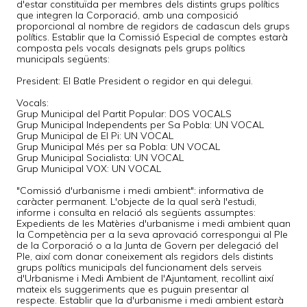
d'estar constituïda per membres dels distints grups polítics
que integren la Corporació, amb una composició
proporcional al nombre de regidors de cadascun dels grups
polítics. Establir que la Comissió Especial de comptes estarà
composta pels vocals designats pels grups polítics
municipals següents:
President: El Batle President o regidor en qui delegui.
Vocals:
Grup Municipal del Partit Popular: DOS VOCALS
Grup Municipal Independents per Sa Pobla: UN VOCAL
Grup Municipal de El Pi: UN VOCAL
Grup Municipal Més per sa Pobla: UN VOCAL
Grup Municipal Socialista: UN VOCAL
Grup Municipal VOX: UN VOCAL
"Comissió d'urbanisme i medi ambient": informativa de
caràcter permanent. L'objecte de la qual serà l'estudi,
informe i consulta en relació als següents assumptes:
Expedients de les Matèries d'urbanisme i medi ambient quan
la Competència per a la seva aprovació correspongui al Ple
de la Corporació o a la Junta de Govern per delegació del
Ple, així com donar coneixement als regidors dels distints
grups polítics municipals del funcionament dels serveis
d'Urbanisme i Medi Ambient de l'Ajuntament, recollint així
mateix els suggeriments que es puguin presentar al
respecte. Establir que la d'urbanisme i medi ambient estarà