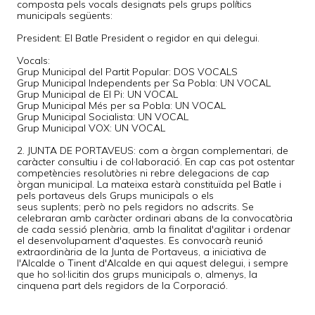
composta pels vocals designats pels grups polítics
municipals següents:
President: El Batle President o regidor en qui delegui.
Vocals:
Grup Municipal del Partit Popular: DOS VOCALS
Grup Municipal Independents per Sa Pobla: UN VOCAL
Grup Municipal de El Pi: UN VOCAL
Grup Municipal Més per sa Pobla: UN VOCAL
Grup Municipal Socialista: UN VOCAL
Grup Municipal VOX: UN VOCAL
2. JUNTA DE PORTAVEUS: com a òrgan complementari, de
caràcter consultiu i de col·laboració. En cap cas pot ostentar
competències resolutòries ni rebre delegacions de cap
òrgan municipal. La mateixa estarà constituïda pel Batle i
pels portaveus dels Grups municipals o els
seus suplents; però no pels regidors no adscrits. Se
celebraran amb caràcter ordinari abans de la convocatòria
de cada sessió plenària, amb la finalitat d'agilitar i ordenar
el desenvolupament d'aquestes. Es convocarà reunió
extraordinària de la Junta de Portaveus, a iniciativa de
l'Alcalde o Tinent d'Alcalde en qui aquest delegui, i sempre
que ho sol·licitin dos grups municipals o, almenys, la
cinquena part dels regidors de la Corporació.