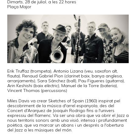
Dimarts, 28 de juliol, a les 22 hores
Plaça Major
Erik Truffaz (trompeta), Antonio Lizana (veu, saxofon alt,
flauta), Renaud Gabriel Pion (clarinet baix, banya anglesa,
arranjaments), Sara Sánchez (ball), Pau Figueres (guitarra),
Arin Keshishi (baix elèctric), Manuel de la Torre (bateria),
Vincent Thomas (percussions)
Miles Davis va crear Sketches of Spain (1960) inspirat pel
descobriment de la música d'arrel espanyola, des del
Concert d'Aranjuez de Joaquín Rodrigo fins a l'univers
expressiu del flamenc. Va ser una obra que va obrir el Jazz a
nous territoris sonors amb una visió, intensa i profundament
poètica, que va marcar un abans i un després a l'obertura
del Jazz a les músiques del món.