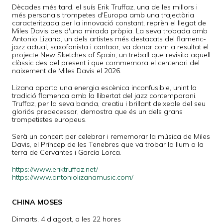
Dècades més tard, el suís Erik Truffaz, una de les millors i
més personals trompetes d'Europa amb una trajectòria
caracteritzada per la innovació constant, reprèn el llegat de
Miles Davis des d'una mirada pròpia. La seva trobada amb
Antonio Lizana, un dels artistes més destacats del flamenc-
jazz actual, saxofonista i cantaor, va donar com a resultat el
projecte New Sketches of Spain, un treball que revisita aquell
clàssic des del present i que commemora el centenari del
naixement de Miles Davis el 2026.
Lizana aporta una energia escènica inconfusible, unint la
tradició flamenca amb la llibertat del jazz contemporani.
Truffaz, per la seva banda, creatiu i brillant deixeble del seu
gloriós predecessor, demostra que és un dels grans
trompetistes europeus.
Serà un concert per celebrar i rememorar la música de Miles
Davis, el Príncep de les Tenebres que va trobar la llum a la
terra de Cervantes i García Lorca.
https://www.eriktruffaz.net/
https://www.antoniolizanamusic.com/
CHINA MOSES
Dimarts, 4 d’agost, a les 22 hores