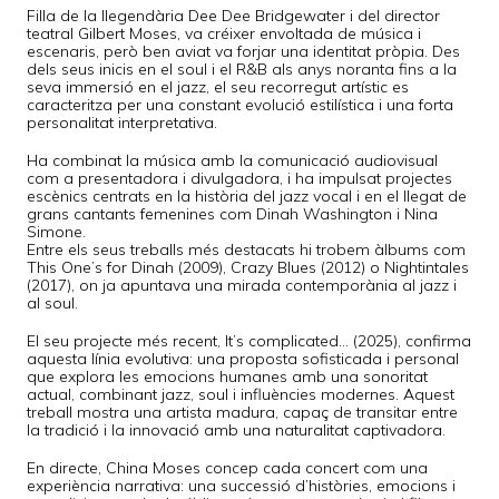
Filla de la llegendària Dee Dee Bridgewater i del director
teatral Gilbert Moses, va créixer envoltada de música i
escenaris, però ben aviat va forjar una identitat pròpia. Des
dels seus inicis en el soul i el R&B als anys noranta fins a la
seva immersió en el jazz, el seu recorregut artístic es
caracteritza per una constant evolució estilística i una forta
personalitat interpretativa.
Ha combinat la música amb la comunicació audiovisual
com a presentadora i divulgadora, i ha impulsat projectes
escènics centrats en la història del jazz vocal i en el llegat de
grans cantants femenines com Dinah Washington i Nina
Simone.
Entre els seus treballs més destacats hi trobem àlbums com
This One’s for Dinah (2009), Crazy Blues (2012) o Nightintales
(2017), on ja apuntava una mirada contemporània al jazz i
al soul.
El seu projecte més recent, It’s complicated… (2025), confirma
aquesta línia evolutiva: una proposta sofisticada i personal
que explora les emocions humanes amb una sonoritat
actual, combinant jazz, soul i influències modernes. Aquest
treball mostra una artista madura, capaç de transitar entre
la tradició i la innovació amb una naturalitat captivadora.
En directe, China Moses concep cada concert com una
experiència narrativa: una successió d’històries, emocions i