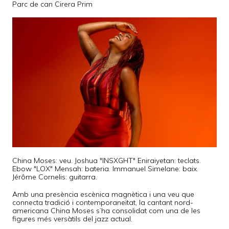
Parc de can Cirera Prim
China Moses: veu. Joshua "INSXGHT" Eniraiyetan: teclats.
Ebow "LOX" Mensah: bateria. Immanuel Simelane: baix.
Jérôme Cornelis: guitarra.
Amb una presència escènica magnètica i una veu que
connecta tradició i contemporaneïtat, la cantant nord-
americana China Moses s’ha consolidat com una de les
figures més versàtils del jazz actual.