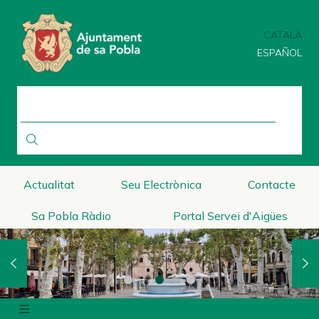
Vés
al
CATALÀ
contingut
ESPAÑOL
CERCA
Actualitat
Seu Electrònica
Contacte
Sa Pobla Ràdio
Portal Servei d'Aigües