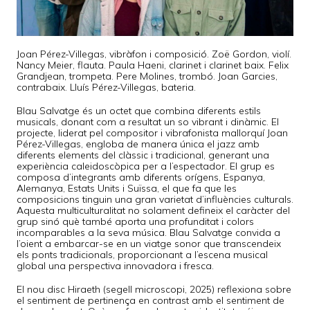
Joan Pérez-Villegas, vibràfon i composició. Zoë Gordon, violí.
Nancy Meier, flauta. Paula Haeni, clarinet i clarinet baix. Felix
Grandjean, trompeta. Pere Molines, trombó. Joan Garcies,
contrabaix. Lluís Pérez-Villegas, bateria.
Blau Salvatge és un octet que combina diferents estils
musicals, donant com a resultat un so vibrant i dinàmic. El
projecte, liderat pel compositor i vibrafonista mallorquí Joan
Pérez-Villegas, engloba de manera única el jazz amb
diferents elements del clàssic i tradicional, generant una
experiència caleidoscòpica per a l’espectador. El grup es
composa d’integrants amb diferents orígens, Espanya,
Alemanya, Estats Units i Suïssa, el que fa que les
composicions tinguin una gran varietat d’influències culturals.
Aquesta multiculturalitat no solament defineix el caràcter del
grup sinó què també aporta una profunditat i colors
incomparables a la seva música. Blau Salvatge convida a
l’oient a embarcar-se en un viatge sonor que transcendeix
els ponts tradicionals, proporcionant a l’escena musical
global una perspectiva innovadora i fresca.
El nou disc Hiraeth (segell microscopi, 2025) reflexiona sobre
el sentiment de pertinença en contrast amb el sentiment de