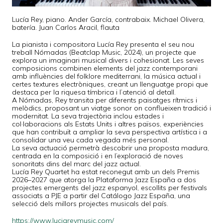
Lucía Rey, piano. Ander García, contrabaix. Michael Olivera,
batería. Juan Carlos Aracil, flauta
La pianista i compositora Lucía Rey presenta el seu nou
treball Nómadas (Beatclap Music, 2024), un projecte que
explora un imaginari musical divers i cohesionat. Les seves
composicions combinen elements del jazz contemporani
amb influències del folklore mediterrani, la música actual i
certes textures electròniques, creant un llenguatge propi que
destaca per la riquesa tímbrica i l’atenció al detall.
A Nómadas, Rey transita per diferents paisatges rítmics i
melòdics, proposant un viatge sonor on conflueixen tradició i
modernitat. La seva trajectòria inclou estades i
col·laboracions als Estats Units i altres països, experiències
que han contribuït a ampliar la seva perspectiva artística i a
consolidar una veu cada vegada més personal.
La seva actuació permetrà descobrir una proposta madura,
centrada en la composició i en l’exploració de noves
sonoritats dins del marc del jazz actual.
Lucía Rey Quartet ha estat reconegut amb un dels Premis
2026–2027 que atorga la Plataforma Jazz España a dos
projectes emergents del jazz espanyol, escollits per festivals
associats a PJE a partir del Catálogo Jazz España, una
selecció dels millors projectes musicals del país.
https://www.luciareymusic.com/