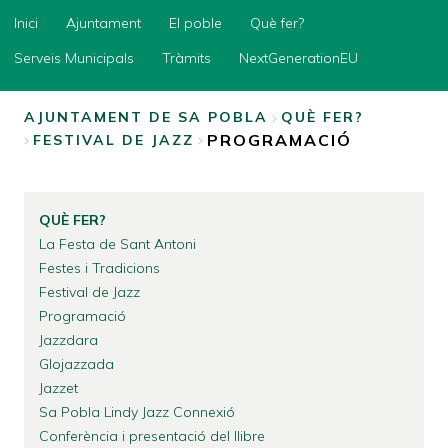
Inici
Inici
Ajuntament
El poble
Què fer?
Ajuntament
Serveis Municipals
Tràmits
NextGenerationEU
El
poble
AJUNTAMENT DE SA POBLA
QUÈ FER?
PROGRAMACIÓ
FESTIVAL DE JAZZ
Què
FIL
fer?
D'ARIADNA
Serveis
Municipals
QUÈ FER?
Tràmits
La Festa de Sant Antoni
Festes i Tradicions
NextGenerationEU
Festival de Jazz
Programació
Jazzdara
Glojazzada
Jazzet
Sa Pobla Lindy Jazz Connexió
Conferència i presentació del llibre