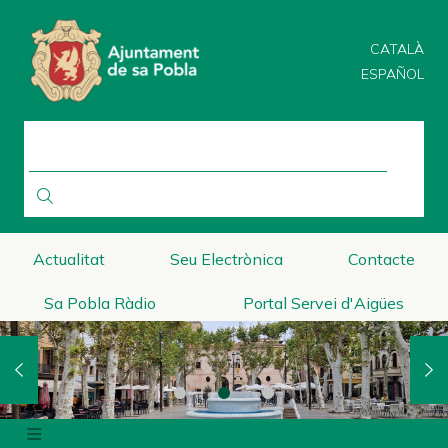
Direkt
zum
CATALÀ
Inhalt
ESPAÑOL
SUCHE
Actualitat
Seu Electrònica
Contacte
Sa Pobla Ràdio
Portal Servei d'Aigües