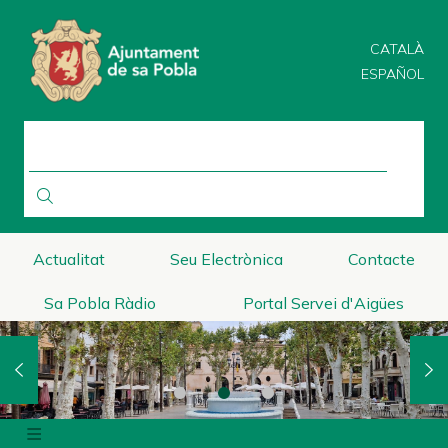
Direkt
zum
CATALÀ
Inhalt
ESPAÑOL
SUCHE
Actualitat
Seu Electrònica
Contacte
Sa Pobla Ràdio
Portal Servei d'Aigües