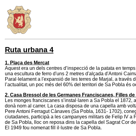
Ruta urbana 4
1. Plaça des Mercat
Aquest era un dels centres d’inspecció de la patata en temps
una escultura de ferro d'uns 2 metres d'alçada d'Antoni Caimar
Paral·lelament a l'expansió de les terres de Marjal, a través 
l’actualitat, un poc més del 60% del territori de Sa Pobla és ocu
2. Casa Bressol de les Germanes Franciscanes, Filles de l
Les monges franciscanes s’instal·laren a Sa Pobla el 1872, al
donà nom al carrer. La casa disposa de una capella amb volt
Pere Antoni Ferragut Cànaves (Sa Pobla, 1631- 1702), conegut
ciutadanes, participà a les campanyes militars de Felip IV a
de Sa Pobla, lloc on reposa dins la capella del Sagrat Cor de
El 1949 fou nomenat fill il·lustre de Sa Pobla.