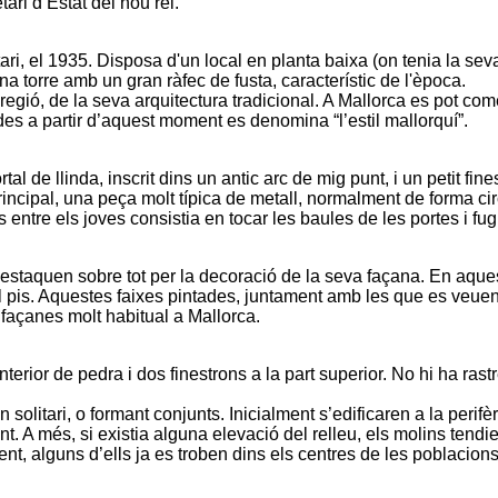
ari d’Estat del nou rei.
tari, el 1935. Disposa d'un local en planta baixa (on tenia la sev
 torre amb un gran ràfec de fusta, característic de l'època.
gió, de la seva arquitectura tradicional. A Mallorca es pot comen
des a partir d’aquest moment es denomina “l’estil mallorquí”.
l de llinda, inscrit dins un antic arc de mig punt, i un petit fine
ncipal, una peça molt típica de metall, normalment de forma circu
 entre els joves consistia en tocar les baules de les portes i fugir
destaquen sobre tot per la decoració de la seva façana. En aques
l pis. Aquestes faixes pintades, juntament amb les que es veuen en
 façanes molt habitual a Mallorca.
erior de pedra i dos finestrons a la part superior. No hi ha rast
olitari, o formant conjunts. Inicialment s’edificaren a la perifèr
. A més, si existia alguna elevació del relleu, els molins tendie
t, alguns d’ells ja es troben dins els centres de les poblacions