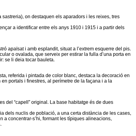
a sastreria), on destaquen els aparadors i les reixes, tres
çar a identificar entre els anys 1910 i 1915 i a partir dels
stró apaïsat i amb esplandit, situat a l’extrem esquerre del pis.
lar o ovalada, que serveix per estirar la fulla d’una porta en
: se li deia tocar bauleta.
ta, referida i pintada de color blanc, destaca la decoració en
 portals i finestres, al perímetre de la façana i a la
res del “capell” original. La base habitatge és de dues
ia dels nuclis de població, a una certa distància de les cases,
n a concentrar-s’hi, formant les típiques alineacions,
.