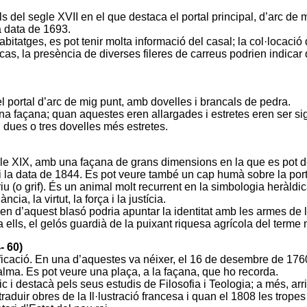
ls del segle XVII en el que destaca el portal principal, d’arc de
a data de 1693.
tges, es pot tenir molta informació del casal; la col·locació de 
st cas, la presència de diverses fileres de carreus podrien indic
l portal d’arc de mig punt, amb dovelles i brancals de pedra.
una façana; quan aquestes eren allargades i estretes eren ser s
 dues o tres dovelles més estretes.
gle XIX, amb una façana de grans dimensions en la que es pot d
r i la data de 1844. Es pot veure també un cap humà sobre la po
iu (o grif). És un animal molt recurrent en la simbologia heràldic
ia, la virtut, la força i la justícia.
gen d’aquest blasó podria apuntar la identitat amb les armes de 
a ells, el gelós guardià de la puixant riquesa agrícola del terme
- 60)
cació. En una d’aquestes va néixer, el 16 de desembre de 1760, 
alma. Es pot veure una plaça, a la façana, que ho recorda.
c i destacà pels seus estudis de Filosofia i Teologia; a més, a
à a traduir obres de la Il·lustració francesa i quan el 1808 les t