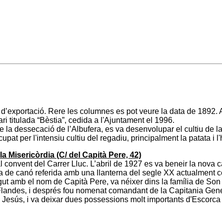
 d’exportació. Rere les columnes es pot veure la data de 1892. 
i titulada “Bèstia”, cedida a l'Ajuntament el 1996.
de la dessecació de l’Albufera, es va desenvolupar el cultiu de 
pat per l'intensiu cultiu del regadiu, principalment la patata i l'
a Misericòrdia (C/ del Capità Pere, 42)
 convent del Carrer Lluc. L’abril de 1927 es va beneir la nova c
a de canó referida amb una llanterna del segle XX actualment 
 amb el nom de Capità Pere, va néixer dins la família de Son P
 Flandes, i després fou nomenat comandant de la Capitania Gene
 Jesús, i va deixar dues possessions molt importants d'Escorca a