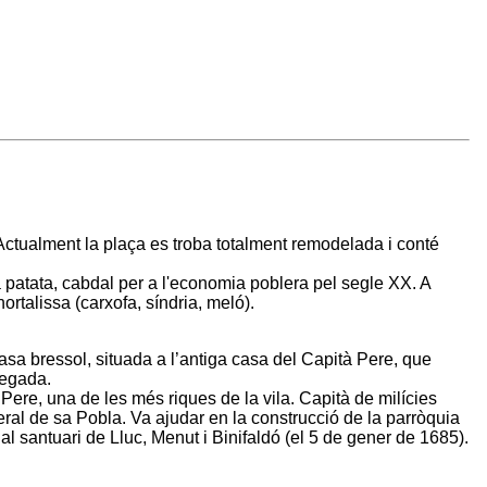
Actualment la plaça es troba totalment remodelada i conté
la patata, cabdal per a l'economia poblera pel segle XX. A
hortalissa (carxofa, síndria, meló).
asa bressol, situada a l’antiga casa del Capità Pere, que
cegada.
ere, una de les més riques de la vila. Capità de milícies
ral de sa Pobla. Va ajudar en la construcció de la parròquia
l santuari de Lluc, Menut i Binifaldó (el 5 de gener de 1685).