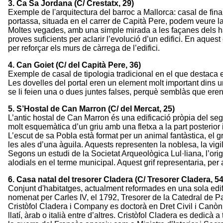
3. Ca Sa Jordana (C/ Crestatx, 29)
Exemple de l'arquitectura del barroc a Mallorca: casal de fina
portassa, situada en el carrer de Capità Pere, podem veure l
Moltes vegades, amb una simple mirada a les façanes dels habita
proves suficients per aclarir l’evolució d’un edifici. En aque
per reforçar els murs de càrrega de l’edifici.
4. Can Goiet (C/ del Capità Pere, 36)
Exemple de casal de tipologia tradicional en el que destaca e
Les dovelles del portal eren un element molt important dins 
se li feien una o dues juntes falses, perquè semblàs que eren
5. S’Hostal de Can Marron (C/ del Mercat, 25)
L’antic hostal de Can Marron és una edificació pròpia del se
molt esquemàtica d’un griu amb una fletxa a la part posterio
L’escut de sa Pobla està format per un animal fantàstica, el gr
les ales d’una àguila. Aquests representen la noblesa, la vigilànc
Segons un estudi de la Societat Arqueològica Lul·liana, l’ori
alodials en el terme municipal. Aquest grif representaria, per 
6. Casa natal del tresorer Cladera (C/ Tresorer Cladera, 54
Conjunt d'habitatges, actualment reformades en una sola edifi
nomenat per Carles IV, el 1792, Tresorer de la Catedral de P
Cristòfol Cladera i Company es doctorà en Dret Civil i Canòni
llatí, àrab o italià entre d’altres. Cristòfol Cladera es dedic