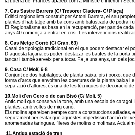
la guerra del Francès apareix com a Ministre d’Interior i Secret
7. Cas Sastre Barrera (C/ Tresorer Cladera- C/ Plaça)
Edifici regionalista construït per Antoni Barrera, el seu propie
plantes d'habitatge amb balcons amb balustrada de pedra i una
El Regionalisme es basa en la recuperació, per part de cada re
anys 40 comença a entrar en crisi. Les intervencions realitza
8. Cas Metge Corró (C/ Gran, 63)
Casal de tipologia tradicional en el que podem destacar el porta
D’aquesta façana es poden destacar les baules de la porta pri
tancar i també serveix per a tocar. Fa ja uns anys, un dels jocs
9. Casa C/ Molí, 6-8
Conjunt de dos habitatges, de planta baixa, pis i porxo, que 
forma d’arcs que envolten les obertures de la planta baixa i e
separació d’altures, és una de les tècniques de decoració de
10.Molí d'en Cero o de can Bisó (C/ Molí, 5)
Antic molí que conserva la torre, amb una escala de caragol int
plantes, amb voltes de mig canó.
Els molins apareixen sempre com a construccions aïllades, en s
segurament per evitar que aquestes impedissin l’acció del vent
anomenades taringues, fileres de molins o molinars. Actualmen
11.Antiga estació de tren