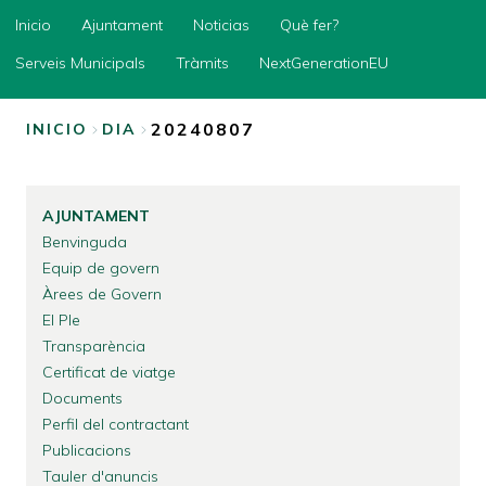
Inicio
Inicio
Ajuntament
Noticias
Què fer?
Ajuntament
Serveis Municipals
Tràmits
NextGenerationEU
Noticias
20240807
INICIO
DIA
Què
fer?
SOBRESCRIBIR
ENLACES
Serveis
Municipals
AJUNTAMENT
DE
Benvinguda
Tràmits
AYUDA
Equip de govern
NextGenerationEU
A
Àrees de Govern
LA
El Ple
Transparència
NAVEGACIÓN
Certificat de viatge
Documents
Perfil del contractant
Publicacions
Tauler d'anuncis