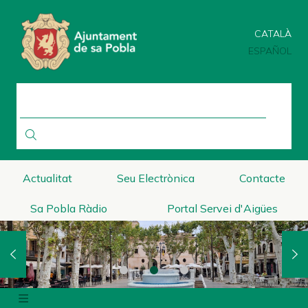
Pasar
al
CATALÀ
contenido
principal
ESPAÑOL
BUSCAR
Actualitat
Seu Electrònica
Contacte
Sa Pobla Ràdio
Portal Servei d'Aigües