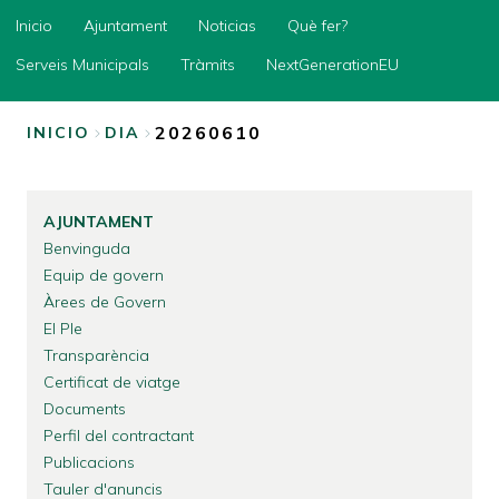
Inicio
Inicio
Ajuntament
Noticias
Què fer?
Ajuntament
Serveis Municipals
Tràmits
NextGenerationEU
Noticias
20260610
INICIO
DIA
Què
fer?
SOBRESCRIBIR
ENLACES
Serveis
Municipals
AJUNTAMENT
DE
Benvinguda
Tràmits
AYUDA
Equip de govern
NextGenerationEU
A
Àrees de Govern
LA
El Ple
Transparència
NAVEGACIÓN
Certificat de viatge
Documents
Perfil del contractant
Publicacions
Tauler d'anuncis