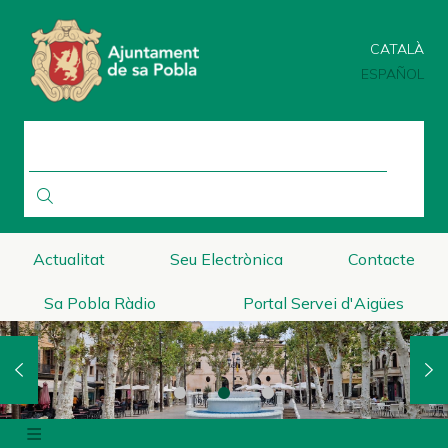
Pasar
al
CATALÀ
contenido
principal
ESPAÑOL
BUSCAR
Actualitat
Seu Electrònica
Contacte
Sa Pobla Ràdio
Portal Servei d'Aigües