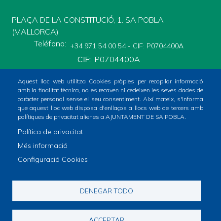
PLAÇA DE LA CONSTITUCIÓ, 1. SA POBLA
(MALLORCA)
Teléfono
+34 971 54 00 54 - CIF: P0704400A
CIF
P0704400A
Aquest lloc web utilitza Cookies pròpies per recopilar informació
amb la finalitat tècnica, no es recaven ni cedeixen les seves dades de
caràcter personal sense el seu consentiment. Així mateix, s'informa
que aquest lloc web disposa d'enllaços a llocs web de tercers amb
polítiques de privacitat alienes a AJUNTAMENT DE SA POBLA.
Inicio
Ayuntamiento
Bloque Informativo
Política de privacitat
Footer
Què fer?
Trámites Online
Tràmits
Ciudad
Més informació
menu
Configuració Cookies
1
-
© Ayuntamiento de sa Pobla
DENEGAR TODO
Home
Avís legal
Política de Cookies
Footer
2
Política de Xarxes Socials
Política de privacitat
ACCEPTAR