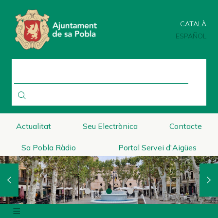
Pasar
al
CATALÀ
contenido
principal
ESPAÑOL
BUSCAR
Actualitat
Seu Electrònica
Contacte
Sa Pobla Ràdio
Portal Servei d'Aigües