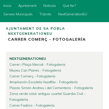
Inicio
Inicio
Ajuntament
Noticias
Què fer?
Ajuntament
Serveis Municipals
Tràmits
NextGenerationEU
Noticias
AJUNTAMENT DE SA POBLA
Què
NEXTGENERATIONEU
fer?
SOBRESCRIBIR
CARRER COMERÇ - FOTOGALERÍA
ENLACES
Serveis
Municipals
DE
Tràmits
AYUDA
NEXTGENERATIONEU
NextGenerationEU
A
Carrer i Plaça Mercat - Fotogaleria
Museu Can Planes - Fotogaleria
LA
Carrer Comerç - Fotogalería
NAVEGACIÓN
Ampliación Escoleta Huialfàs - Fotogalería
Plazas Simón Andreu i del Cementerio - Fotogalería
Zona verde solar antiguo cuartel Guardia Civil -
Fotogalería
Carrer Fadrins - Fotogalería