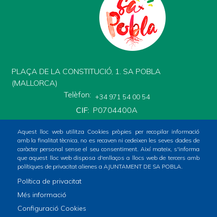
PLAÇA DE LA CONSTITUCIÓ, 1. SA POBLA
(MALLORCA)
Telèfon
+34 971 54 00 54
CIF
P0704400A
Aquest lloc web utilitza Cookies pròpies per recopilar informació
amb la finalitat tècnica, no es recaven ni cedeixen les seves dades de
caràcter personal sense el seu consentiment. Així mateix, s'informa
que aquest lloc web disposa d'enllaços a llocs web de tercers amb
polítiques de privacitat alienes a AJUNTAMENT DE SA POBLA.
Inici
Ajuntament
El poble
Què fer?
Política de privacitat
Footer
Serveis municipals
Tràmits
Totes les notícies
Més informació
menu
Configuració Cookies
1