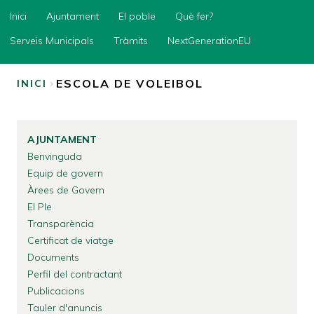
Inici
Inici
Ajuntament
El poble
Què fer?
Ajuntament
Serveis Municipals
Tràmits
NextGenerationEU
El
poble
ESCOLA DE VOLEIBOL
INICI
Què
FIL
fer?
D'ARIADNA
Serveis
AJUNTAMENT
Municipals
Benvinguda
Tràmits
Equip de govern
Àrees de Govern
NextGenerationEU
El Ple
Transparència
Certificat de viatge
Documents
Perfil del contractant
Publicacions
Tauler d'anuncis