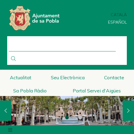
Vés
al
CATALÀ
contingut
ESPAÑOL
CERCA
Actualitat
Seu Electrònica
Contacte
Sa Pobla Ràdio
Portal Servei d'Aigües