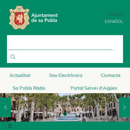
Vés
al
CATALÀ
contingut
ESPAÑOL
CERCA
Actualitat
Seu Electrònica
Contacte
Sa Pobla Ràdio
Portal Servei d'Aigües