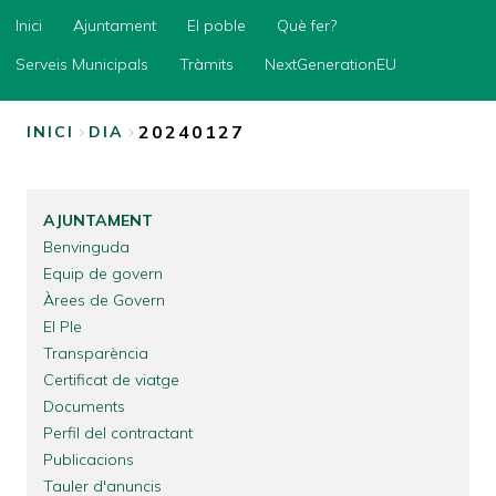
Inici
Inici
Ajuntament
El poble
Què fer?
Ajuntament
Serveis Municipals
Tràmits
NextGenerationEU
El
poble
20240127
INICI
DIA
Què
FIL
fer?
D'ARIADNA
Serveis
AJUNTAMENT
Municipals
Benvinguda
Tràmits
Equip de govern
Àrees de Govern
NextGenerationEU
El Ple
Transparència
Certificat de viatge
Documents
Perfil del contractant
Publicacions
Tauler d'anuncis