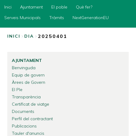
Inici
Inici
Ajuntament
El poble
Què fer?
Ajuntament
Serveis Municipals
Tràmits
NextGenerationEU
El
poble
20250401
INICI
DIA
Què
FIL
fer?
D'ARIADNA
Serveis
AJUNTAMENT
Municipals
Benvinguda
Tràmits
Equip de govern
Àrees de Govern
NextGenerationEU
El Ple
Transparència
Certificat de viatge
Documents
Perfil del contractant
Publicacions
Tauler d'anuncis