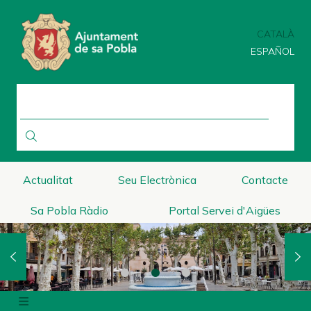
Vés
al
CATALÀ
contingut
ESPAÑOL
CERCA
Actualitat
Seu Electrònica
Contacte
Sa Pobla Ràdio
Portal Servei d'Aigües