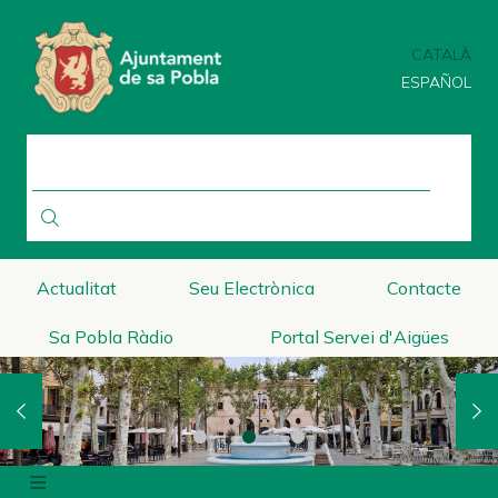
Vés
al
CATALÀ
contingut
ESPAÑOL
CERCA
Actualitat
Seu Electrònica
Contacte
Sa Pobla Ràdio
Portal Servei d'Aigües