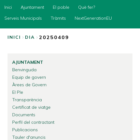
Inici
Inici
Ajuntament
El poble
Què fer?
Ajuntament
Serveis Municipals
Tràmits
NextGenerationEU
El
poble
20250409
INICI
DIA
Què
FIL
fer?
D'ARIADNA
Serveis
AJUNTAMENT
Municipals
Benvinguda
Tràmits
Equip de govern
Àrees de Govern
NextGenerationEU
El Ple
Transparència
Certificat de viatge
Documents
Perfil del contractant
Publicacions
Tauler d'anuncis