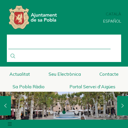
Vés
al
CATALÀ
contingut
ESPAÑOL
CERCA
Actualitat
Seu Electrònica
Contacte
Sa Pobla Ràdio
Portal Servei d'Aigües