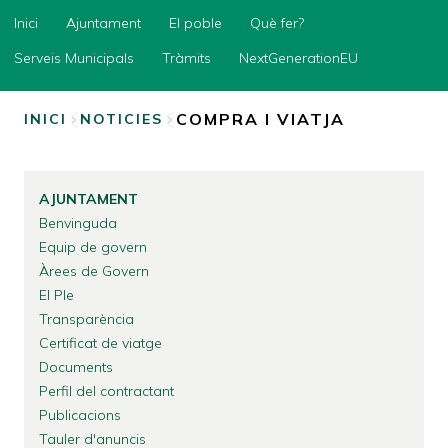
Inici
Inici
Ajuntament
El poble
Què fer?
Ajuntament
Serveis Municipals
Tràmits
NextGenerationEU
El
poble
COMPRA I VIATJA
INICI
NOTICIES
Què
FIL
fer?
D'ARIADNA
Serveis
AJUNTAMENT
Municipals
Benvinguda
Tràmits
Equip de govern
Àrees de Govern
NextGenerationEU
El Ple
Transparència
Certificat de viatge
Documents
Perfil del contractant
Publicacions
Tauler d'anuncis