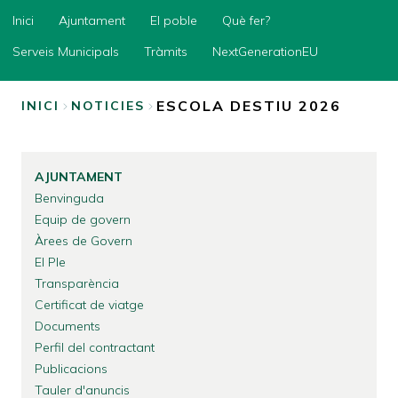
Inici
Inici
Ajuntament
El poble
Què fer?
Ajuntament
Serveis Municipals
Tràmits
NextGenerationEU
El
poble
ESCOLA DESTIU 2026
INICI
NOTICIES
Què
FIL
fer?
D'ARIADNA
Serveis
AJUNTAMENT
Municipals
Benvinguda
Tràmits
Equip de govern
Àrees de Govern
NextGenerationEU
El Ple
Transparència
Certificat de viatge
Documents
Perfil del contractant
Publicacions
Tauler d'anuncis