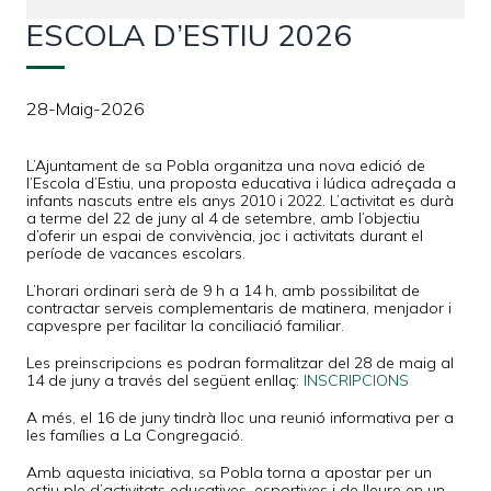
ESCOLA D’ESTIU 2026
28-Maig-2026
L’Ajuntament de sa Pobla organitza una nova edició de
l’Escola d’Estiu, una proposta educativa i lúdica adreçada a
infants nascuts entre els anys 2010 i 2022. L’activitat es durà
a terme del 22 de juny al 4 de setembre, amb l’objectiu
d’oferir un espai de convivència, joc i activitats durant el
període de vacances escolars.
L’horari ordinari serà de 9 h a 14 h, amb possibilitat de
contractar serveis complementaris de matinera, menjador i
capvespre per facilitar la conciliació familiar.
Les preinscripcions es podran formalitzar del 28 de maig al
14 de juny a través del següent enllaç:
INSCRIPCIONS
A més, el 16 de juny tindrà lloc una reunió informativa per a
les famílies a La Congregació.
Amb aquesta iniciativa, sa Pobla torna a apostar per un
estiu ple d’activitats educatives, esportives i de lleure en un