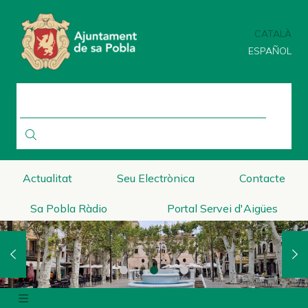
Vés
al
CATALÀ
contingut
ESPAÑOL
CERCA
Actualitat
Seu Electrònica
Contacte
Sa Pobla Ràdio
Portal Servei d'Aigües