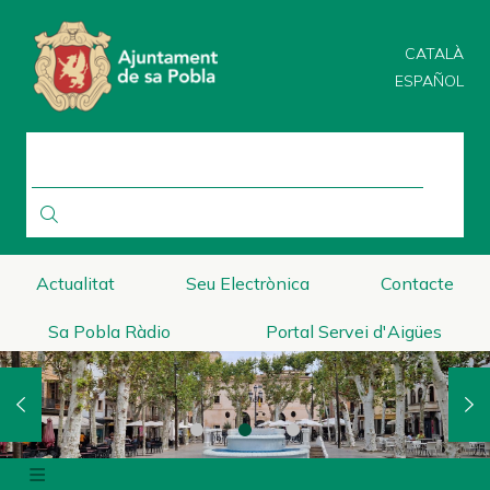
Direkt
zum
CATALÀ
Inhalt
ESPAÑOL
SUCHE
Actualitat
Seu Electrònica
Contacte
Sa Pobla Ràdio
Portal Servei d'Aigües