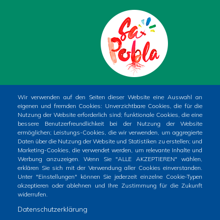
PLAÇA DE LA CONSTITUCIÓ, 1. SA POBLA
Wir verwenden auf den Seiten dieser Website eine Auswahl an
eigenen und fremden Cookies: Unverzichtbare Cookies, die für die
(MALLORCA)
Nutzung der Website erforderlich sind; funktionale Cookies, die eine
Phone
+34 971 54 00 54
bessere Benutzerfreundlichkeit bei der Nutzung der Website
ermöglichen; Leistungs-Cookies, die wir verwenden, um aggregierte
CIF
P0704400A
Daten über die Nutzung der Website und Statistiken zu erstellen; und
Marketing-Cookies, die verwendet werden, um relevante Inhalte und
Werbung anzuzeigen. Wenn Sie "ALLE AKZEPTIEREN" wählen,
erklären Sie sich mit der Verwendung aller Cookies einverstanden.
Unter "Einstellungen" können Sie jederzeit einzelne Cookie-Typen
akzeptieren oder ablehnen und Ihre Zustimmung für die Zukunft
widerrufen.
Inici
Ajuntament
El poble
Què fer?
Datenschutzerklärung
Footer
Serveis municipals
Tràmits
Totes les notícies