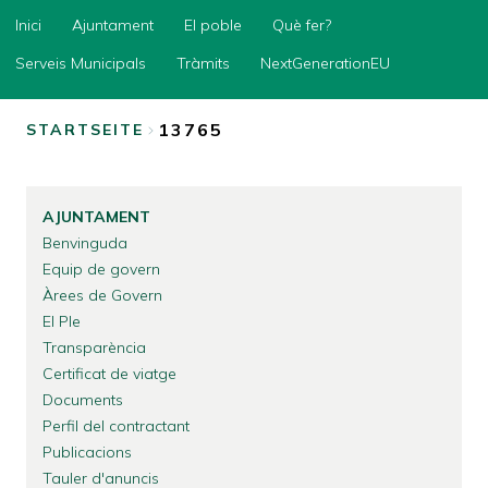
Inici
Inici
Ajuntament
El poble
Què fer?
Ajuntament
Serveis Municipals
Tràmits
NextGenerationEU
El
poble
13765
STARTSEITE
Què
BREADCRUMB
fer?
Serveis
AJUNTAMENT
Municipals
Benvinguda
Tràmits
Equip de govern
Àrees de Govern
NextGenerationEU
El Ple
Transparència
Certificat de viatge
Documents
Perfil del contractant
Publicacions
Tauler d'anuncis