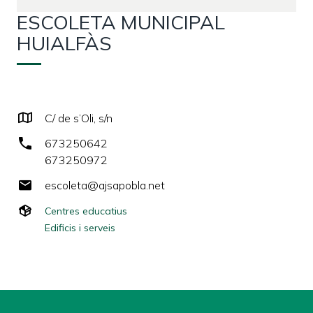
ESCOLETA MUNICIPAL
HUIALFÀS
C/ de s’Oli, s/n
673250642
673250972
escoleta@ajsapobla.net
Centres educatius
Edificis i serveis