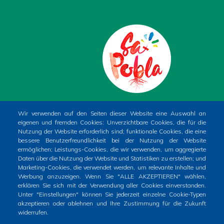
PLAÇA DE LA CONSTITUCIÓ, 1. SA POBLA
Wir verwenden auf den Seiten dieser Website eine Auswahl an
eigenen und fremden Cookies: Unverzichtbare Cookies, die für die
(MALLORCA)
Nutzung der Website erforderlich sind; funktionale Cookies, die eine
Phone
+34 971 54 00 54
bessere Benutzerfreundlichkeit bei der Nutzung der Website
ermöglichen; Leistungs-Cookies, die wir verwenden, um aggregierte
CIF
P0704400A
Daten über die Nutzung der Website und Statistiken zu erstellen; und
Marketing-Cookies, die verwendet werden, um relevante Inhalte und
Werbung anzuzeigen. Wenn Sie "ALLE AKZEPTIEREN" wählen,
erklären Sie sich mit der Verwendung aller Cookies einverstanden.
Unter "Einstellungen" können Sie jederzeit einzelne Cookie-Typen
akzeptieren oder ablehnen und Ihre Zustimmung für die Zukunft
widerrufen.
Inici
Ajuntament
El poble
Què fer?