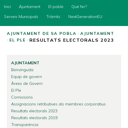
Inici
Inici
Ajuntament
El poble
Què fer?
Ajuntament
Serveis Municipals
Tràmits
NextGenerationEU
El
poble
AJUNTAMENT DE SA POBLA
AJUNTAMENT
RESULTATS ELECTORALS 2023
EL PLE
Què
BREADCRUMB
fer?
Serveis
Municipals
AJUNTAMENT
Tràmits
Benvinguda
Equip de govern
NextGenerationEU
Àrees de Govern
El Ple
Comissions
Assignacions retributives als membres corporatius
Resultats electorals 2023
Resultats electorals 2019
Transparència