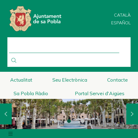
Direkt
zum
CATALÀ
Inhalt
ESPAÑOL
SUCHE
Actualitat
Seu Electrònica
Contacte
Sa Pobla Ràdio
Portal Servei d'Aigües