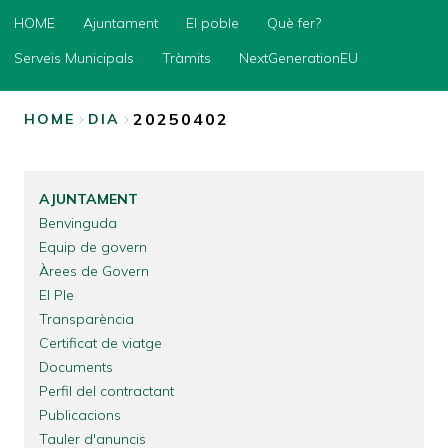
HOME
HOME
Ajuntament
El poble
Què fer?
Ajuntament
Serveis Municipals
Tràmits
NextGenerationEU
El
poble
20250402
HOME
DIA
Què
BREADCRUMB
fer?
Serveis
AJUNTAMENT
Municipals
Benvinguda
Tràmits
Equip de govern
Àrees de Govern
NextGenerationEU
El Ple
Transparència
Certificat de viatge
Documents
Perfil del contractant
Publicacions
Tauler d'anuncis