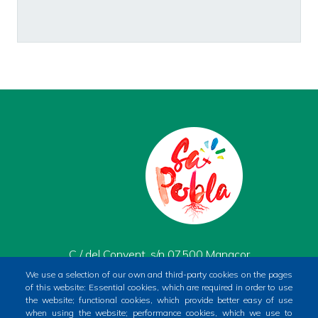
C / del Convent, s/n 07500 Manacor
Phone
971 84 91 00
We use a selection of our own and third-party cookies on the pages
of this website: Essential cookies, which are required in order to use
CIF
P0704400A
the website; functional cookies, which provide better easy of use
when using the website; performance cookies, which we use to