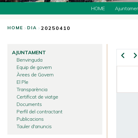
HOME
Ajuntame
20250410
HOME
DIA
BREADCRUMB
AJUNTAMENT
Previous
Ne
Benvinguda
Equip de govern
PA
Àrees de Govern
El Ple
Transparència
Certificat de viatge
Documents
Perfil del contractant
Publicacions
Tauler d'anuncis