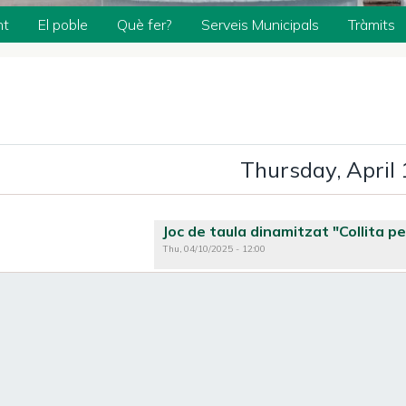
nt
El poble
Què fer?
Serveis Municipals
Tràmits
xt
Thursday, April 
GINATION
Joc de taula dinamitzat "Collita pe
Thu, 04/10/2025 - 12:00