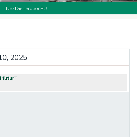
NextGenerationEU
10, 2025
l futur"