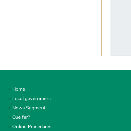
Home
Footer
Local government
menu
News Segment
Què fer?
1
Online Procedures