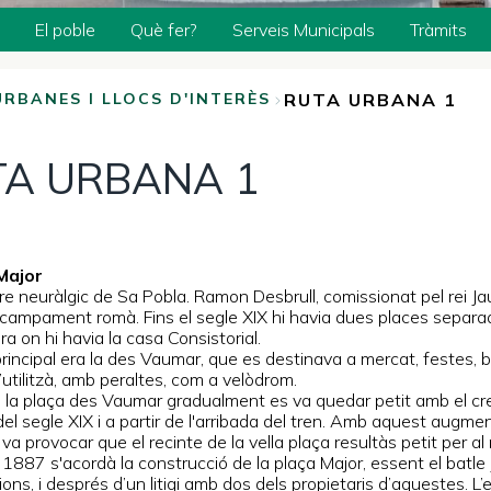
El poble
Què fer?
Serveis Municipals
Tràmits
RUTA URBANA 1
URBANES I LLOCS D'INTERÈS
TA URBANA 1
 Major
re neuràlgic de Sa Pobla. Ramon Desbrull, comissionat pel rei Jaum
campament romà. Fins el segle XIX hi havia dues places separade
a on hi havia la casa Consistorial.
rincipal era la des Vaumar, que es destinava a mercat, festes, ball
utilitzà, amb peraltes, com a velòdrom.
e la plaça des Vaumar gradualment es va quedar petit amb el cre
l segle XIX i a partir de l'arribada del tren. Amb aquest augment
va provocar que el recinte de la vella plaça resultàs petit per 
de 1887 s'acordà la construcció de la plaça Major, essent el batl
ons, i després d’un litigi amb dos dels propietaris d’aquestes. 