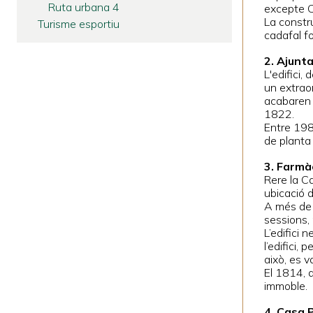
Ruta urbana 4
excepte C
La constru
Turisme esportiu
cadafal f
2. Ajunt
L'edifici,
un extrao
acabaren e
1822.
Entre 1987
de planta 
3. Farmà
Rere la C
ubicació 
A més de 
sessions, 
L’edifici 
l’edifici,
això, es v
El 1814, a
immoble.
4. Casa 