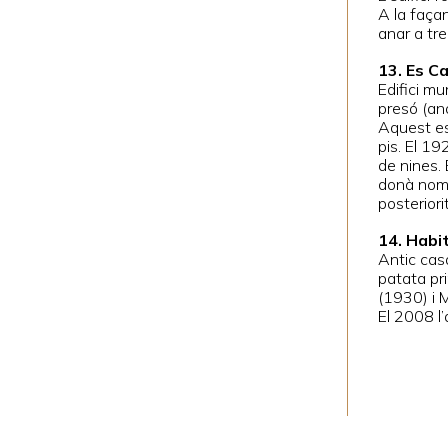
A la faça
anar a tre
13. Es C
Edifici mu
presó (an
Aquest es 
pis. El 19
de nines. 
donà nom a
posterior
14. Habi
Antic cas
patata pri
(1930) i M
El 2008 l