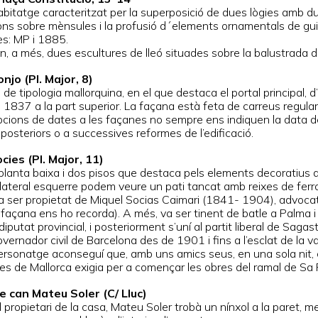
'habitatge caracteritzat per la superposició de dues lògies amb
ns sobre mènsules i la profusió d´elements ornamentals de gui
s: MP i 1885.
, a més, dues escultures de lleó situades sobre la balustrada de
njo (Pl. Major, 8)
de tipologia mallorquina, en el que destaca el portal principal, d
e 1837 a la part superior. La façana està feta de carreus regul
ipcions de dates a les façanes no sempre ens indiquen la data de
osteriors o a successives reformes de l’edificació.
cies (Pl. Major, 11)
 planta baixa i dos pisos que destaca pels elements decoratius de
l lateral esquerre podem veure un pati tancat amb reixes de ferr
a ser propietat de Miquel Socias Caimari (1841- 1904), advocat 
a façana ens ho recorda). A més, va ser tinent de batle a Palma
putat provincial, i posteriorment s’uní al partit liberal de Saga
vernador civil de Barcelona des de 1901 i fins a l’esclat de la 
rsonatge aconseguí que, amb uns amics seus, en una sola nit, c
les de Mallorca exigia per a començar les obres del ramal de Sa 
e can Mateu Soler (C/ Lluc)
 propietari de la casa, Mateu Soler trobà un nínxol a la paret, 