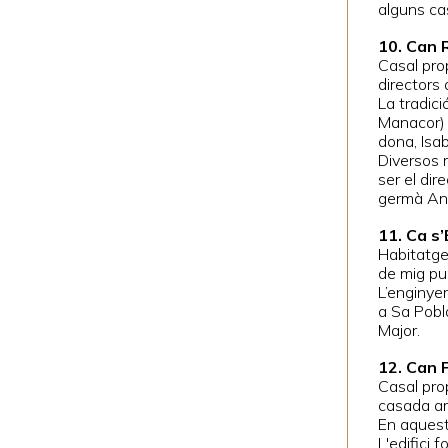
alguns cas
10. Can 
Casal prop
directors
La tradici
Manacor) 
dona, Isabe
Diversos 
ser el dir
germà Anto
11. Ca s
Habitatge 
de mig pu
L’enginye
a Sa Pobl
Major.
12. Can P
Casal pro
casada amb
En aquest
L'edifici 