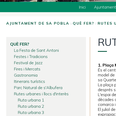
Inici
Ajuntament
AJUNTAMENT DE SA POBLA
QUÈ FER?
RUTES 
FIL
RU
D'ARIADNA
QUÈ FER?
La Festa de Sant Antoni
Festes i Tradicions
Festival de Jazz
1. Plaça
Fires i Mercats
És el cent
model de 
Gastronomia
sa Quarter
Itineraris turístics
La plaça p
Parc Natural de s'Albufera
després s’
Rutes urbanes i llocs d'interès
L'espai d
dècades de
Ruta urbana 1
comarca i 
Ruta urbana 2
El juliol 
Ruta urbana 3
expropiaci