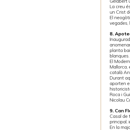
Gelabert u
La creu é
un Crist 
El neogòt
vegades, l
8. Apote
Inaugurad
anomenar-
planta bai
blanques. 
El Modern
Mallorca,
català An
Durant aq
aporten e
historici
Roca i Gu
Nicolau C
9. Can Fl
Casal de t
principal,
En la maj