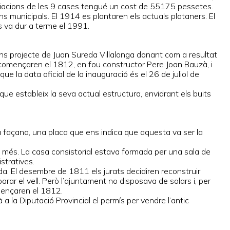
iacions de les 9 cases tengué un cost de 55175 pessetes.
ons municipals. El 1914 es plantaren els actuals plataners. El
s va dur a terme el 1991.
egons projecte de Juan Sureda Villalonga donant com a resultat
 començaren el 1812, en fou constructor Pere Joan Bauzà, i
 la data oficial de la inauguració és el 26 de juliol de
que estableix la seva actual estructura, envidrant els buits
va façana, una placa que ens indica que aquesta va ser la
 més. La casa consistorial estava formada per una sala de
stratives.
ada. El desembre de 1811 els jurats decidiren reconstruir
arar el vell. Però l’ajuntament no disposava de solars i, per
omençaren el 1812.
a la Diputació Provincial el permís per vendre l’antic