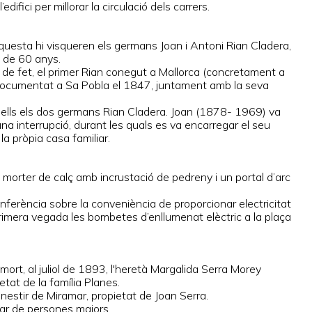
difici per millorar la circulació dels carrers.
 aquesta hi visqueren els germans Joan i Antoni Rian Cladera,
 de 60 anys.
ès; de fet, el primer Rian conegut a Mallorca (concretament a
 documentat a Sa Pobla el 1847, juntament amb la seva
 ells els dos germans Rian Cladera. Joan (1878- 1969) va
na interrupció, durant les quals es va encarregar el seu
a pròpia casa familiar.
 morter de calç amb incrustació de pedreny i un portal d’arc
ferència sobre la conveniència de proporcionar electricitat
rimera vegada les bombetes d’enllumenat elèctric a la plaça
rt, al juliol de 1893, l'heretà Margalida Serra Morey
tat de la família Planes.
nestir de Miramar, propietat de Joan Serra.
Llar de persones majors.