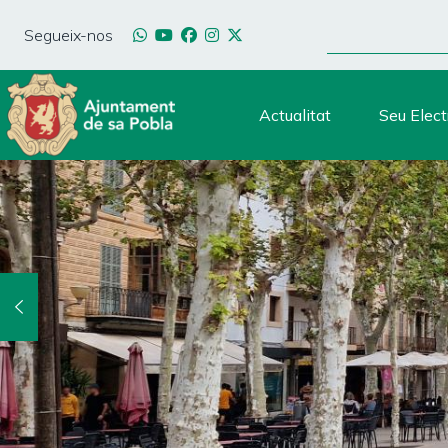
Vés
CERCA
al
Segueix-nos
contingut
Actualitat
Seu Elect