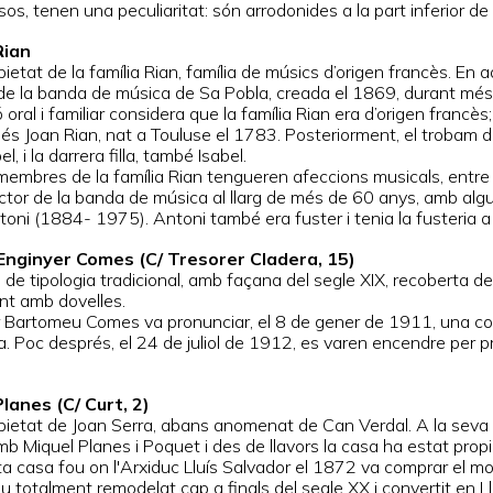
os, tenen una peculiaritat: són arrodonides a la part inferior de l’e
Rian
ietat de la família Rian, família de músics d’origen francès. En
 de la banda de música de Sa Pobla, creada el 1869, durant més
ó oral i familiar considera que la família Rian era d’origen franc
és Joan Rian, nat a Touluse el 1783. Posteriorment, el trobam
l, i la darrera filla, també Isabel.
membres de la família Rian tengueren afeccions musicals, entre
ector de la banda de música al llarg de més de 60 anys, amb algu
ni (1884- 1975). Antoni també era fuster i tenia la fusteria a l
’Enginyer Comes (C/ Tresorer Cladera, 15)
de tipologia tradicional, amb façana del segle XIX, recoberta de
nt amb dovelles.
r Bartomeu Comes va pronunciar, el 8 de gener de 1911, una con
a. Poc després, el 24 de juliol de 1912, es varen encendre per p
lanes (C/ Curt, 2)
pietat de Joan Serra, abans anomenat de Can Verdal. A la seva mo
 Miquel Planes i Poquet i des de llavors la casa ha estat propie
a casa fou on l'Arxiduc Lluís Salvador el 1872 va comprar el mo
fou totalment remodelat cap a finals del segle XX i convertit en 