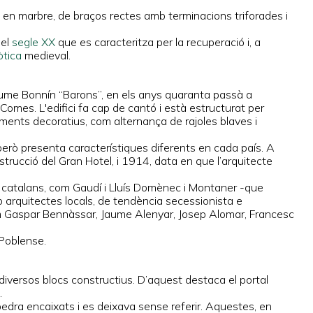
a en marbre, de braços rectes amb terminacions triforades i
del
segle XX
que es caracteritza per la recuperació i, a
òtica
medieval.
Jaume Bonnín “Barons”, en els anys quaranta passà a
mes. L'edifici fa cap de cantó i està estructurat per
ements decoratius, com alternança de rajoles blaves i
però presenta característiques diferents en cada país. A
trucció del Gran Hotel, i 1914, data en que l’arquitecte
s catalans, com Gaudí i Lluís Domènec i Montaner -que
arquitectes locals, de tendència secessionista e
com Gaspar Bennàssar, Jaume Alenyar, Josep Alomar, Francesc
 Poblense.
er diversos blocs constructius. D’aquest destaca el portal
.
pedra encaixats i es deixava sense referir. Aquestes, en