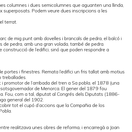
 dues columnes i dues semicolumnes que aguanten una llinda,
x superposats. Podem veure dues inscripcions a les
l terrat.
’arc de mig punt amb dovelles i brancals de pedra, el balcó i
ars de pedra, amb una gran volada, també de pedra.
 construcció de l’edifici, sinó que poden respondre a
 portes i finestres. Remata l’edifici un fris tallat amb motius
o treballades.
i promotor de l’arribada del tren a Sa pobla, el 1878 (una
 i sotsgovernador de Menorca. El gener del 1879 fou
sta. Fou, com a tal, diputat al Congrés dels Diputats (1886-
vaga general del 1902.
obrir tot el cupó d’accions que la Compañia de los
Pobla.
mentre realitzava unes obres de reforma, i encarregà a Joan