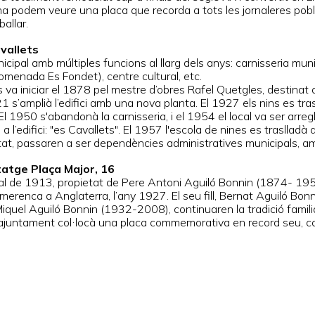
na podem veure una placa que recorda a tots les jornaleres pobl
ballar.
avallets
nicipal amb múltiples funcions al llarg dels anys: carnisseria mun
omenada Es Fondet), centre cultural, etc.
va iniciar el 1878 pel mestre d’obres Rafel Quetgles, destinat a 
21 s’amplià l’edifici amb una nova planta. El 1927 els nins es t
El 1950 s'abandonà la carnisseria, i el 1954 el local va ser arreg
 l’edifici: "es Cavallets". El 1957 l'escola de nines es traslla
itat, passaren a ser dependències administratives municipals, am
tatge Plaça Major, 16
al de 1913, propietat de Pere Antoni Aguiló Bonnin (1874- 1955)
merenca a Anglaterra, l’any 1927. El seu fill, Bernat Aguiló Bon
iquel Aguiló Bonnin (1932-2008), continuaren la tradició familia
’ajuntament col·locà una placa commemorativa en record seu, c