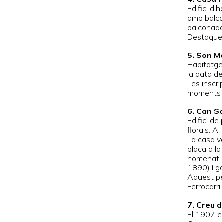
Edifici d
amb balco
balconade
Destaquen
5. Son Mo
Habitatge 
la data d
Les inscr
moments p
6. Can So
Edifici de
florals. A
La casa v
placa a l
nomenat di
1890) i go
Aquest pe
Ferrocarri
7. Creu d
El 1907 el