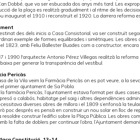
an Dobbé, que va ser esbucada dos anys més tard. Les exprop
cció de la plaça es realitzà gradualment i al ritme de les decisi
ou inaugurat el 1910 i reconstruït el 1920. La darrera reforma e
ament
 destinat des dels inicis a Casa Consistorial, va ser construït s
rdinari exemple de formes equilibrades i simètriques. Les obres
l 1823, amb Feliu Ballester Buades com a constructor, encara que
 i 1990 l'arquitecte Antonio Pérez Villegas realitzà la reforma 
baixa per generar la transparència del vestíbul.
cia Pericàs
asa de la Vila veim la Farmàcia Pericàs on es pot veure, a la se
del primer ajuntament de Sa Pobla.
la farmàcia Pericàs, l’ajuntament estava format per dues cases
presó o calabós, habitatge pel saig i altres dependències admini
necessitava diverses obres de millora i el 1809 s’enfonsà la teul
 però poc després es pensà en construir un nou solar en lloc de rep
a resoldre construir l’edifici sobre la Plaça Pública. Les obres c
mb la falta de doblers per continuar l’obra, l’Ajuntament demanà 
Plaça Constitució, 13-14