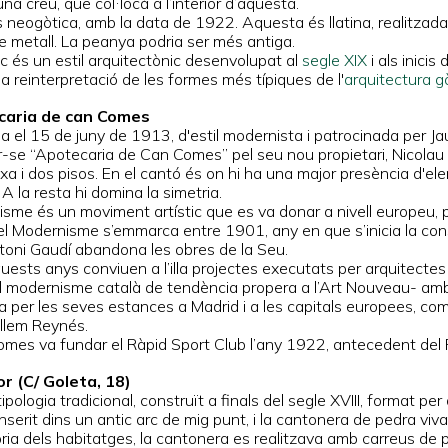
na creu, que col·locà a l’interior d’aquesta.
s neogòtica, amb la data de 1922. Aquesta és llatina, realitzad
de metall. La peanya podria ser més antiga.
ic és un estil arquitectònic desenvolupat al
segle XIX
i als inicis 
a reinterpretació de les formes més típiques de l'
arquitectura g
caria de can Comes
a el 15 de juny de 1913, d'estil modernista i patrocinada per 
se “Apotecaria de Can Comes” pel seu nou propietari, Nicolau Co
xa i dos pisos. En el cantó és on hi ha una major presència d'el
A la resta hi domina la simetria.
isme és un moviment artístic que es va donar a nivell europeu, 
 el Modernisme s’emmarca entre 1901, any en que s’inicia la cons
toni Gaudí abandona les obres de la Seu.
uests anys conviuen a l’illa projectes executats per arquitecte
l modernisme català de tendència propera a l’Art Nouveau- amb 
sta per les seves estances a Madrid i a les capitals europees, 
illem Reynés.
omes va fundar el Ràpid Sport Club l’any 1922, antecedent del
or (C/ Goleta, 18)
ipologia tradicional, construït a finals del segle XVIII, format p
 inserit dins un antic arc de mig punt, i la cantonera de pedra viva
oria dels habitatges, la cantonera es realitzava amb carreus de 