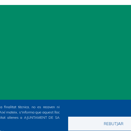
 finalitat tècnica, no es recaven ni
ixí mateix, s'informa que aquest lloc
vacitat alienes a AJUNTAMENT DE SA
REBUTJAR
© Ajuntament de sa Pobla