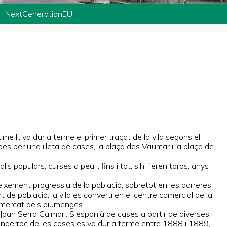
NextGenerationEU
e II, va dur a terme el primer traçat de la vila segons el
s per una illeta de cases, la plaça des Vaumar i la plaça de
s populars, curses a peu i, fins i tot, s’hi feren toros; anys
ixement progressiu de la població, sobretot en les darreres
 de població, la vila es convertí en el centre comercial de la
al mercat dels diumenges.
e Joan Serra Caimari. S'esponjà de cases a partir de diverses
L’enderroc de les cases es va dur a terme entre 1888 i 1889,