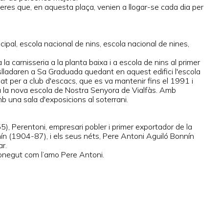
eres que, en aquesta plaça, venien a llogar-se cada dia per
icipal, escola nacional de nins, escola nacional de nines,
la carnisseria a la planta baixa i a escola de nins al primer
raslladaren a Sa Graduada quedant en aquest edifici l'escola
lat per a club d'escacs, que es va mantenir fins el 1991 i
dà a la nova escola de Nostra Senyora de Vialfàs. Amb
b una sala d'exposicions al soterrani.
, Perentoni, empresari pobler i primer exportador de la
nín (1904-87), i els seus néts, Pere Antoni Aguiló Bonnín
r.
onegut com l’amo Pere Antoni.