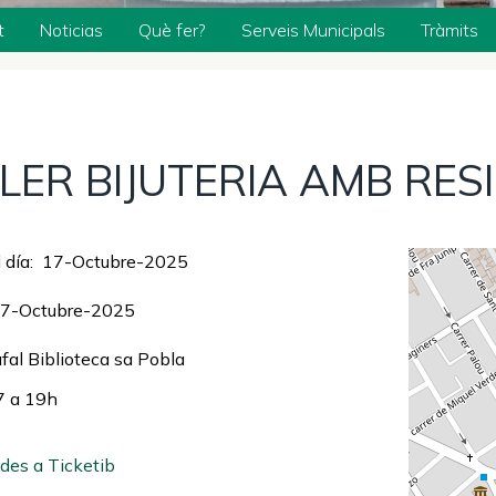
t
Noticias
Què fer?
Serveis Municipals
Tràmits
LER BIJUTERIA AMB RES
 día
17-Octubre-2025
7-Octubre-2025
fal Biblioteca sa Pobla
7 a 19h
des a Ticketib