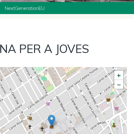
NextGenerationEU
INA PER A JOVES
+
−