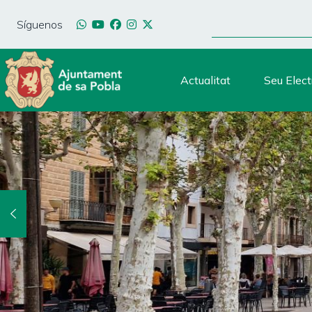
Pasar
BUSCAR
al
Síguenos
contenido
principal
Actualitat
Seu Elect