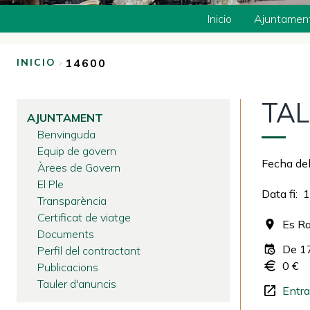
Inicio
Ajuntamen
14600
INICIO
SOBRESCRIBIR
TAL
ENLACES
AJUNTAMENT
Benvinguda
DE
Equip de govern
Fecha del
AYUDA
Àrees de Govern
El Ple
A
Data fi
1
Transparència
Certificat de viatge
LA
Es Ra
Documents
NAVEGACIÓN
De 1
Perfil del contractant
0 €
Publicacions
Tauler d'anuncis
Entra