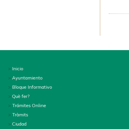
Inicio
Footer
Ayuntamiento
menu
Bloque Informativo
Què fer?
1
Trámites Online
-
Tràmits
Home
Ciudad