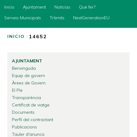
Inicio
Inicio
Ajuntament
Noticias
Què fer?
Ajuntament
Serveis Municipals
Tràmits
NextGenerationEU
Noticias
14652
INICIO
Què
fer?
SOBRESCRIBIR
ENLACES
Serveis
Municipals
AJUNTAMENT
DE
Benvinguda
Tràmits
AYUDA
Equip de govern
NextGenerationEU
A
Àrees de Govern
LA
El Ple
Transparència
NAVEGACIÓN
Certificat de viatge
Documents
Perfil del contractant
Publicacions
Tauler d'anuncis