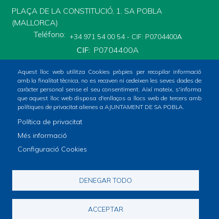
PLAÇA DE LA CONSTITUCIÓ, 1. SA POBLA
(MALLORCA)
Teléfono
+34 971 54 00 54 - CIF: P0704400A
CIF
P0704400A
Aquest lloc web utilitza Cookies pròpies per recopilar informació
amb la finalitat tècnica, no es recaven ni cedeixen les seves dades de
caràcter personal sense el seu consentiment. Així mateix, s'informa
que aquest lloc web disposa d'enllaços a llocs web de tercers amb
polítiques de privacitat alienes a AJUNTAMENT DE SA POBLA.
Inicio
Ayuntamiento
Bloque Informativo
Política de privacitat
Footer
Què fer?
Trámites Online
Tràmits
Ciudad
Més informació
menu
Configuració Cookies
1
-
© Ayuntamiento de sa Pobla
DENEGAR TODO
Home
Avís legal
Política de Cookies
Footer
2
Política de Xarxes Socials
Política de privacitat
ACCEPTAR
info
RAT