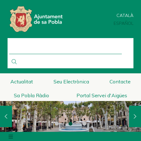
Pasar
al
CATALÀ
contenido
principal
ESPAÑOL
BUSCAR
Actualitat
Seu Electrònica
Contacte
Sa Pobla Ràdio
Portal Servei d'Aigües