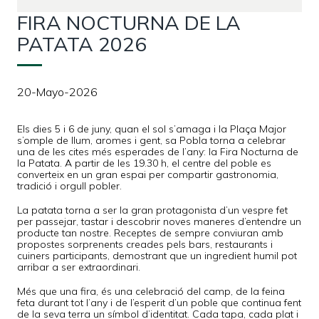
FIRA NOCTURNA DE LA
PATATA 2026
20-Mayo-2026
Els dies 5 i 6 de juny, quan el sol s’amaga i la Plaça Major
s’omple de llum, aromes i gent, sa Pobla torna a celebrar
una de les cites més esperades de l’any: la Fira Nocturna de
la Patata. A partir de les 19.30 h, el centre del poble es
converteix en un gran espai per compartir gastronomia,
tradició i orgull pobler.
La patata torna a ser la gran protagonista d’un vespre fet
per passejar, tastar i descobrir noves maneres d’entendre un
producte tan nostre. Receptes de sempre conviuran amb
propostes sorprenents creades pels bars, restaurants i
cuiners participants, demostrant que un ingredient humil pot
arribar a ser extraordinari.
Més que una fira, és una celebració del camp, de la feina
feta durant tot l’any i de l’esperit d’un poble que continua fent
de la seva terra un símbol d’identitat. Cada tapa, cada plat i