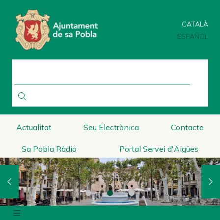
Pasar
al
CATALÀ
contenido
principal
ESPAÑOL
BUSCAR
Actualitat
Seu Electrònica
Contacte
Sa Pobla Ràdio
Portal Servei d'Aigües