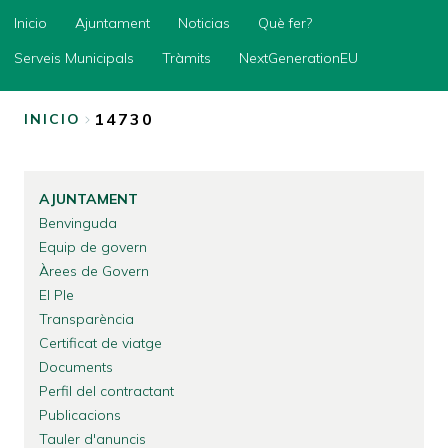
Inicio
Inicio
Ajuntament
Noticias
Què fer?
Ajuntament
Serveis Municipals
Tràmits
NextGenerationEU
Noticias
14730
INICIO
Què
fer?
SOBRESCRIBIR
ENLACES
Serveis
Municipals
AJUNTAMENT
DE
Benvinguda
Tràmits
AYUDA
Equip de govern
NextGenerationEU
A
Àrees de Govern
LA
El Ple
Transparència
NAVEGACIÓN
Certificat de viatge
Documents
Perfil del contractant
Publicacions
Tauler d'anuncis