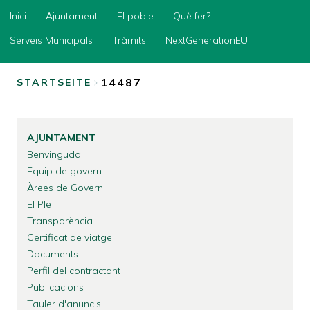
Inici
Inici
Ajuntament
El poble
Què fer?
Ajuntament
Serveis Municipals
Tràmits
NextGenerationEU
El
poble
14487
STARTSEITE
Què
BREADCRUMB
fer?
Serveis
AJUNTAMENT
Municipals
Benvinguda
Tràmits
Equip de govern
Àrees de Govern
NextGenerationEU
El Ple
Transparència
Certificat de viatge
Documents
Perfil del contractant
Publicacions
Tauler d'anuncis