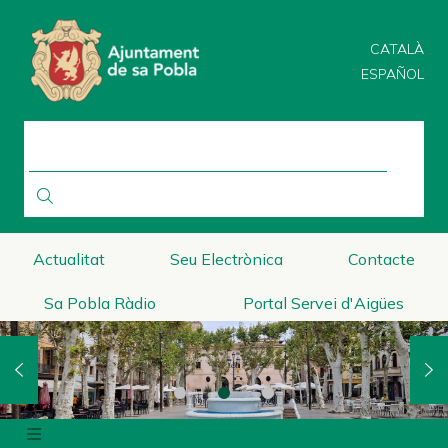
Direkt
zum
CATALÀ
Inhalt
ESPAÑOL
SUCHE
Actualitat
Seu Electrònica
Contacte
Sa Pobla Ràdio
Portal Servei d'Aigües