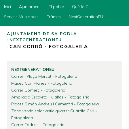
Inici
Inici
Ajuntament
El poble
Què fer?
Ajuntament
Serveis Municipals
Tràmits
NextGenerationEU
El
poble
AJUNTAMENT DE SA POBLA
NEXTGENERATIONEU
Què
BREADCRUMB
fer?
CAN CORRÓ - FOTOGALERIA
Serveis
Municipals
Tràmits
NEXTGENERATIONEU
Carrer i Plaça Mercat - Fotogaleria
NextGenerationEU
Museu Can Planes - Fotogaleria
Carrer Comerç - Fotogaleria
Ampliació Escoleta Huialfàs - Fotogaleria
Places Simón Andreu i Cementiri - Fotogaleria
Zona verda solar antic quarter Guardia Civil -
Fotogaleria
Carrer Fadrins - Fotogaleria