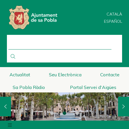
Direkt
zum
CATALÀ
Inhalt
ESPAÑOL
SUCHE
Actualitat
Seu Electrònica
Contacte
Sa Pobla Ràdio
Portal Servei d'Aigües