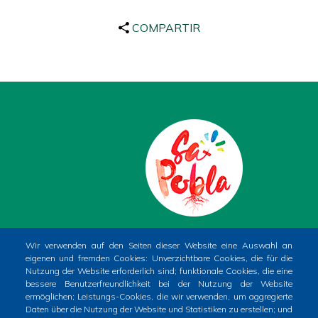
COMPARTIR
PLAÇA DE LA CONSTITUCIÓ, 1. SA POBLA
Wir verwenden auf den Seiten dieser Website eine Auswahl an
eigenen und fremden Cookies: Unverzichtbare Cookies, die für die
(MALLORCA)
Nutzung der Website erforderlich sind; funktionale Cookies, die eine
Phone
+34 971 54 00 54
bessere Benutzerfreundlichkeit bei der Nutzung der Website
ermöglichen; Leistungs-Cookies, die wir verwenden, um aggregierte
CIF
P0704400A
Daten über die Nutzung der Website und Statistiken zu erstellen; und