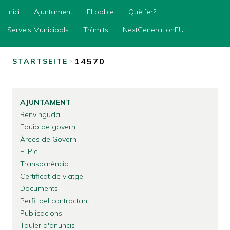
Inici
Inici
Ajuntament
El poble
Què fer?
Ajuntament
Serveis Municipals
Tràmits
NextGenerationEU
El
poble
14570
STARTSEITE
Què
BREADCRUMB
fer?
Serveis
AJUNTAMENT
Municipals
Benvinguda
Tràmits
Equip de govern
Àrees de Govern
NextGenerationEU
El Ple
Transparència
Certificat de viatge
Documents
Perfil del contractant
Publicacions
Tauler d'anuncis