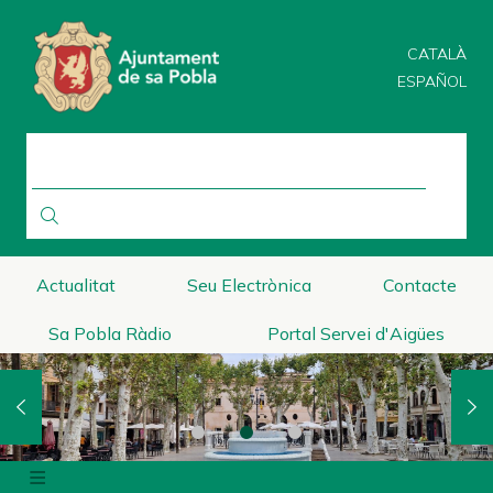
Direkt
zum
CATALÀ
Inhalt
ESPAÑOL
SUCHE
Actualitat
Seu Electrònica
Contacte
Sa Pobla Ràdio
Portal Servei d'Aigües