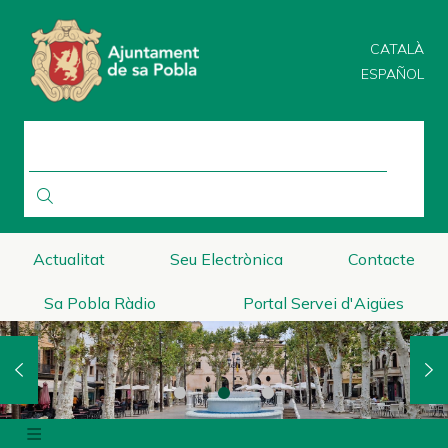
Direkt
zum
CATALÀ
Inhalt
ESPAÑOL
SUCHE
Actualitat
Seu Electrònica
Contacte
Sa Pobla Ràdio
Portal Servei d'Aigües