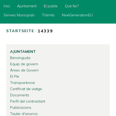
Inici
Inici
Ajuntament
El poble
Què fer?
Ajuntament
Serveis Municipals
Tràmits
NextGenerationEU
El
poble
14339
STARTSEITE
Què
BREADCRUMB
fer?
Serveis
AJUNTAMENT
Municipals
Benvinguda
Tràmits
Equip de govern
Àrees de Govern
NextGenerationEU
El Ple
Transparència
Certificat de viatge
Documents
Perfil del contractant
Publicacions
Tauler d'anuncis