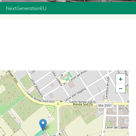
NextGenerationEU
+
−