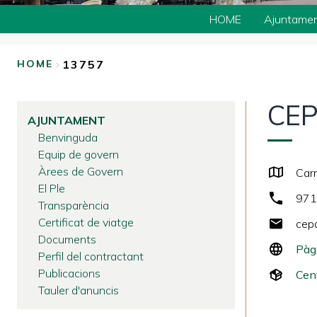
HOME
Ajuntame
13757
HOME
BREADCRUMB
CEP
AJUNTAMENT
Benvinguda
Equip de govern
Àrees de Govern
Carr
El Ple
971
Transparència
Certificat de viatge
cep
Documents
Pàg
Perfil del contractant
Publicacions
Cen
Tauler d'anuncis