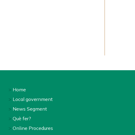
Home
Footer
Local government
menu
News Segment
Què fer?
1
Online Procedures