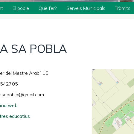
nt
El poble
Què fer?
Serveis Municipals
Tràmits
A SA POBLA
er del Mestre Arabí, 15
542705
asapobla@gmail.com
ina web
tres educatius