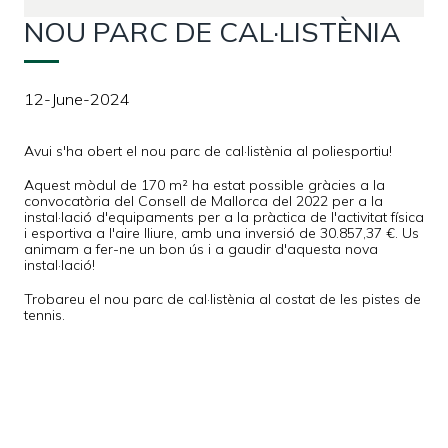
NOU PARC DE CAL·LISTÈNIA
12-June-2024
Avui s'ha obert el nou parc de cal·listènia al poliesportiu!
Aquest mòdul de 170 m² ha estat possible gràcies a la
convocatòria del Consell de Mallorca del 2022 per a la
instal·lació d'equipaments per a la pràctica de l'activitat física
i esportiva a l'aire lliure, amb una inversió de 30.857,37 €. Us
animam a fer-ne un bon ús i a gaudir d'aquesta nova
instal·lació!
Trobareu el nou parc de cal·listènia al costat de les pistes de
tennis.