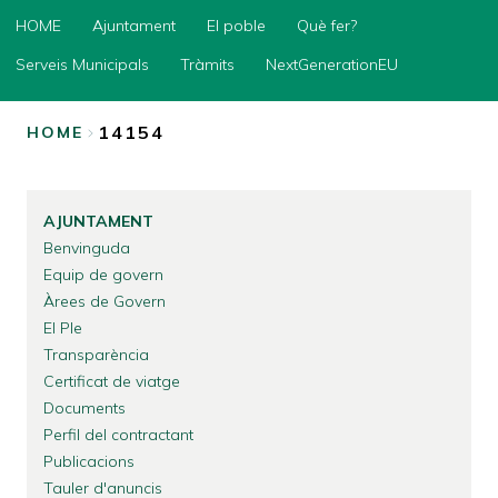
HOME
HOME
Ajuntament
El poble
Què fer?
Ajuntament
Serveis Municipals
Tràmits
NextGenerationEU
El
poble
14154
HOME
Què
BREADCRUMB
fer?
Serveis
AJUNTAMENT
Municipals
Benvinguda
Tràmits
Equip de govern
Àrees de Govern
NextGenerationEU
El Ple
Transparència
Certificat de viatge
Documents
Perfil del contractant
Publicacions
Tauler d'anuncis