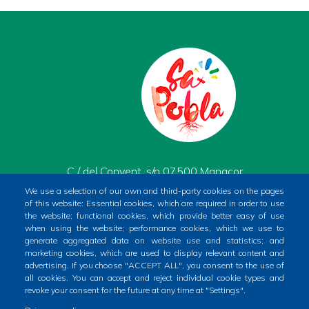
C / del Convent, s/n 07500 Manacor
Phone
971 84 91 00
We use a selection of our own and third-party cookies on the pages
of this website: Essential cookies, which are required in order to use
CIF
P0704400A
the website; functional cookies, which provide better easy of use
when using the website; performance cookies, which we use to
generate aggregated data on website use and statistics; and
marketing cookies, which are used to display relevant content and
advertising. If you choose "ACCEPT ALL", you consent to the use of
all cookies. You can accept and reject individual cookie types and
revoke your consent for the future at any time at "Settings".
Home
Local government
News Segment