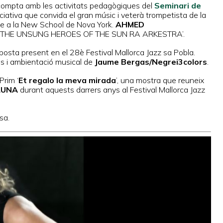
a compta amb les activitats pedagògiques del
Seminari de
iativa que convida el gran músic i veterà trompetista de la
e a la New School de Nova York.
AHMED
un Ra ‘THE UNSUNG HEROES OF THE SUN RA ARKESTRA’.
roposta present en el 28è Festival Mallorca Jazz sa Pobla.
s i ambientació musical de
Jaume Bergas/Negrei3colors
.
Prim ‘
Et regalo la meva mirada
’, una mostra que reuneix
LUNA
durant aquests darrers anys al Festival Mallorca Jazz
sa.