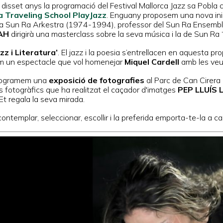
 disset anys la programació del Festival Mallorca Jazz sa Pobl
la Traveling School PlayJazz
. Enguany proposem una nova inic
ia Sun Ra Arkestra (1974-1994), professor del Sun Ra Ensembl
AH
dirigirà una masterclass sobre la seva música i la de S
zz i Literatura’
. El jazz i la poesia s’entrellacen en aquesta p
m un espectacle que vol homenejar
Miquel Cardell
amb les veu
rogramem una
exposició de fotografies
al Parc de Can Cirera 
ls fotogràfics que ha realitzat el caçador d'imatges
PEP LLUÍS 
Et regala la seva mirada.
ontemplar, seleccionar, escollir i la preferida emporta-te-la a ca