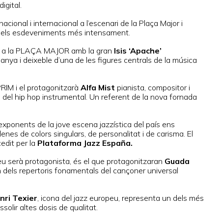
igital.
nacional i internacional a l’escenari de la Plaça Major i
ir dels esdeveniments més intensament.
à a la PLAÇA MAJOR amb la gran
Isis ‘Apache’
nya i deixeble d’una de les figures centrals de la música
RIM i el protagonitzarà
Alfa Mist
pianista, compositor i
 i del hip hop instrumental. Un referent de la nova fornada
exponents de la jove escena jazzística del país ens
enes de colors singulars, de personalitat i de carisma. El
edit per la
Plataforma Jazz España.
veu serà protagonista, és el que protagonitzaran
Guada
un dels repertoris fonamentals del cançoner universal
nri Texier
, icona del jazz europeu, representa un dels més
ssolir altes dosis de qualitat.