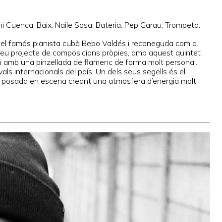
ni Cuenca, Baix. Naile Sosa, Bateria. Pep Garau, Trompeta.
 del famós pianista cubà Bebo Valdés i reconeguda com a
l seu projecte de composicions pròpies, amb aquest quintet
z i amb una pinzellada de flamenc de forma molt personal.
als internacionals del país. Un dels seus segells és el
a posada en escena creant una atmosfera d’energia molt