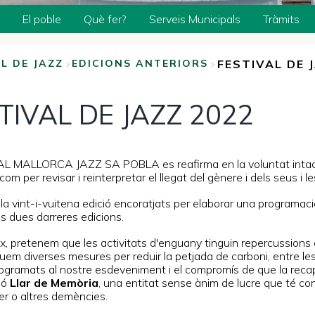
El poble
Què fer?
Serveis Municipals
Tràmits
FESTIVAL DE 
L DE JAZZ
EDICIONS ANTERIORS
TIVAL DE JAZZ 2022
AL MALLORCA JAZZ SA POBLA es reafirma en la voluntat intacta
 com per revisar i reinterpretar el llegat del gènere i dels seus i 
a vint-i-vuitena edició encoratjats per elaborar una programació
s dues darreres edicions.
x, pretenem que les activitats d'enguany tinguin repercussions en
iquem diverses mesures per reduir la petjada de carboni, entre l
ogramats al nostre esdeveniment i el compromís de que la recap
ió
Llar de Memòria
, una entitat sense ànim de lucre que té com 
er o altres demències.