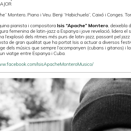
AJOR
he” Montero, Piano i Veu. Benji “Habichuela”, Caixó i Conges. To
quina pianista i compositora
Isis “Apache” Montero
, deixebla
gura femenina de latin-jazz a Espanya i jove revelació, lidera e
a l’explosió dels ritmes més purs de latin-jazz, passant pel jaz
ta de gran qualitat que ha portat Isis a actuar a diversos festiv
ge dels músics que sempre l’acompanyen (cubans i gitanos) i l
 un viatge entre Espanya i Cuba.
www.facebook.com/IsisApacheMonteroMusico/