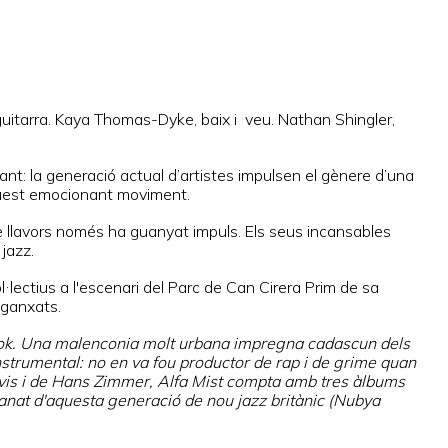
uitarra. Kaya Thomas-Dyke, baix i veu. Nathan Shingler,
t: la generació actual d’artistes impulsen el gènere d’una
aquest emocionant moviment.
de llavors només ha guanyat impuls. Els seus incansables
jazz.
·lectius a l'escenari del Parc de Can Cirera Prim de sa
nganxats.
ncok. Una malenconia molt urbana impregna cadascun dels
 instrumental: no en va fou productor de rap i de grime quan
vis i de Hans Zimmer, Alfa Mist compta amb tres àlbums
ranat d'aquesta generació de nou jazz britànic (Nubya