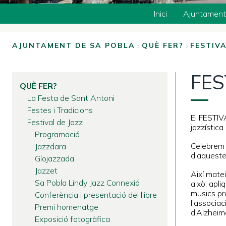
Inici
Ajuntament
AJUNTAMENT DE SA POBLA
QUÈ FER?
FESTIVA
BREADCRUMB
FES
QUÈ FER?
La Festa de Sant Antoni
Festes i Tradicions
El FESTIV
Festival de Jazz
jazzística
Programació
Celebrem l
Jazzdara
d’aqueste
Glojazzada
Jazzet
Així matei
Sa Pobla Lindy Jazz Connexió
això, apl
musics pr
Conferència i presentació del llibre
l’associac
Premi homenatge
d’Alzheim
Exposició fotogràfica