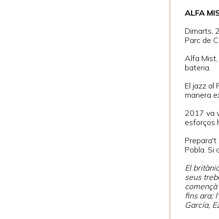
ALFA MI
Dimarts, 
Parc de C
Alfa Mist
bateria.
El jazz a
manera ex
2017 va v
esforços 
Prepara't 
Pobla. Si
El britàn
seus treb
començà a
fins ara;
García, E