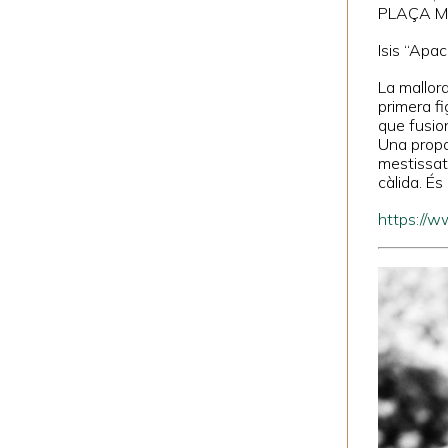
PLAÇA M
Isis “Apac
La mallor
primera fi
que fusion
Una propos
mestissat
càlida. És
https://