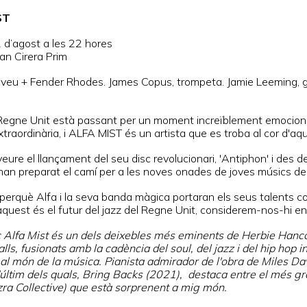
ST
2 d’agost a les 22 hores
an Cirera Prim
, veu + Fender Rhodes. James Copus, trompeta. Jamie Leeming, g
l Regne Unit està passant per un moment increïblement emocionan
traordinària, i ALFA MIST és un artista que es troba al cor d'
eure el llançament del seu disc revolucionari, 'Antiphon' i des 
han preparat el camí per a les noves onades de joves músics de 
perquè Alfa i la seva banda màgica portaran els seus talents col
 aquest és el futur del jazz del Regne Unit, considerem-nos-hi e
ic Alfa Mist és un dels deixebles més eminents de Herbie Ha
alls, fusionats amb la cadència del soul, del jazz i del hip hop
l món de la música. Pianista admirador de l'obra de Miles Da
 l'últim dels quals, Bring Backs (2021), destaca entre el més g
zra Collective) que està sorprenent a mig món.