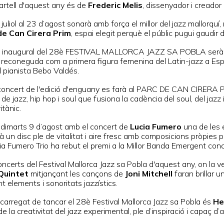
cartell d'aquest any és de
Frederic Melis
, dissenyador i creador d
juliol al 23 d’agost sonarà amb força el millor del jazz mallorquí, 
de Can Cirera Prim
, espai elegit perquè el públic pugui gaud
rt inaugural del 28è FESTIVAL MALLORCA JAZZ SA POBLA ser
reconeguda com a primera figura femenina del Latin-jazz a Espa
l pianista Bebo Valdés.
concert de l'edició d'enguany es farà al PARC DE CAN CIRERA P
de jazz, hip hop i soul que fusiona la cadència del soul, del jazz
itànic.
dimarts 9 d’agost amb el concert de
Lucia Fumero
una de les 
 un disc ple de vitalitat i aire fresc amb composicions pròpies pl
a Fumero Trio ha rebut el premi a la Millor Banda Emergent conc
oncerts del Festival Mallorca Jazz sa Pobla d'aquest any, on la 
Quintet
mitjançant les cançons de
Joni Mitchell
faran brillar 
t elements i sonoritats jazzístics.
ncarregat de tancar el 28è Festival Mallorca Jazz sa Pobla és
He
de la creativitat del jazz experimental, ple d’inspiració i capaç d’a